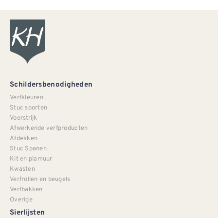
Schildersbenodigheden
Verfkleuren
Stuc soorten
Voorstrijk
Afwerkende verfproducten
Afdekken
Stuc Spanen
Kit en plamuur
Kwasten
Verfrollen en beugels
Verfbakken
Overige
Sierlijsten