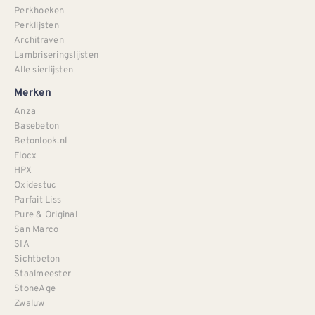
Perkhoeken
Perklijsten
Architraven
Lambriseringslijsten
Alle sierlijsten
Merken
Anza
Basebeton
Betonlook.nl
Flocx
HPX
Oxidestuc
Parfait Liss
Pure & Original
San Marco
SIA
Sichtbeton
Staalmeester
StoneAge
Zwaluw