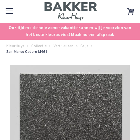
Ook tijdens de hele zomervakantie kunnen wij je voorzien van
het beste kleuradvies! Maak nu een afspraak
KleurHuys
Collectie
Verfkleuren
Grijs
San Marco Cadoro M461