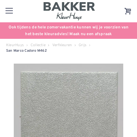
Ook tijdens de hele zomervakantie kunnen wij je voorzien van
het beste kleuradvies! Maak nu een afspraak
KleurHuys
Collectie
Verfkleuren
Grijs
San Marco Cadoro M462