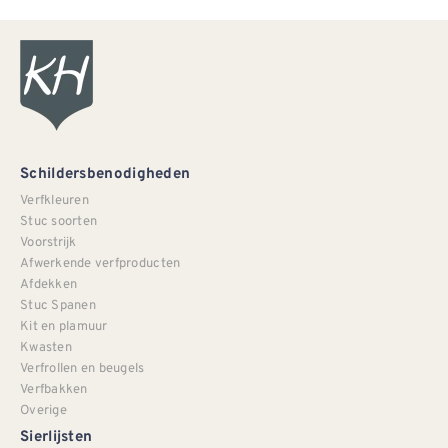
Schildersbenodigheden
Verfkleuren
Stuc soorten
Voorstrijk
Afwerkende verfproducten
Afdekken
Stuc Spanen
Kit en plamuur
Kwasten
Verfrollen en beugels
Verfbakken
Overige
Sierlijsten