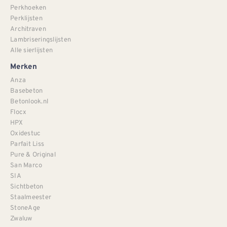
Perkhoeken
Perklijsten
Architraven
Lambriseringslijsten
Alle sierlijsten
Merken
Anza
Basebeton
Betonlook.nl
Flocx
HPX
Oxidestuc
Parfait Liss
Pure & Original
San Marco
SIA
Sichtbeton
Staalmeester
StoneAge
Zwaluw