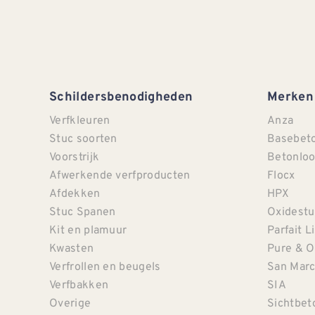
Schildersbenodigheden
Merken
Verfkleuren
Anza
Stuc soorten
Basebet
Voorstrijk
Betonloo
Afwerkende verfproducten
Flocx
Afdekken
HPX
Stuc Spanen
Oxidestu
Kit en plamuur
Parfait L
Kwasten
Pure & O
Verfrollen en beugels
San Mar
Verfbakken
SIA
Overige
Sichtbet