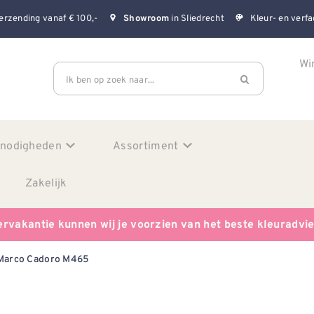
erzending vanaf € 100,-
in Sliedrecht
Kleur- en verfa
Showroom
Wi
Ik ben op zoek naar...
enodigheden
Assortiment
Zakelijk
ervakantie kunnen wij je voorzien van het beste kleuradvi
Marco Cadoro M465