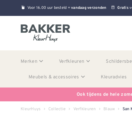
Voor 16.00 uur besteld =
v
vandaag verzonden
Gratis
Merken
Verfkleuren
Schildersb
Meubels & accessoires
Kleuradvies
Ook tijdens de hele zom
KleurHuys
Collectie
Verfkleuren
Blauw
San 