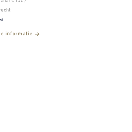
anaf € 100,-
recht
es
he informatie