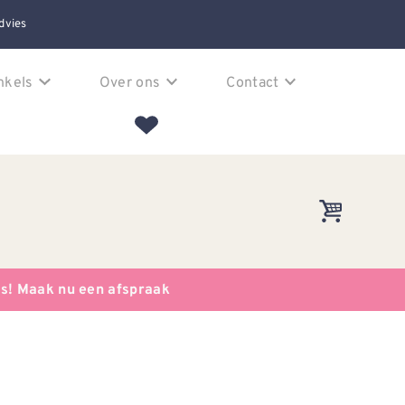
dvies
nkels
Over ons
Contact
es! Maak nu een afspraak