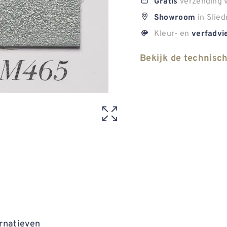
verzending v
Gratis
in Slied
Showroom
Kleur- en
verfadvi
Bekijk de technisc
rnatieven