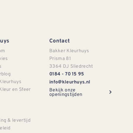
Huys
Contact
om
Bakker Kleurhuys
vies
Prisma 81
s
3364 DJ Sliedrecht
rblog
0184 - 70 15 95
Kleurhuys
info@kleurhuys.nl
Kleur en Sfeer
Bekijk onze
openingstijden
e
ng & levertijd
eleid