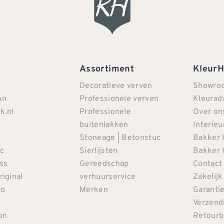
Assortiment
Kleur
Decoratieve verven
Showro
on
Professionele verven
Kleurad
k.nl
Professionele
Over on
buitenlakken
Interieu
Stoneage | Betonstuc
Bakker 
c
Sierlijsten
Bakker 
iss
Gereedschap
Contact
riginal
verhuurservice
Zakelijk
co
Merken
Garanti
Verzendi
on
Retourb