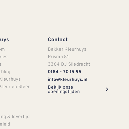
Huys
Contact
om
Bakker Kleurhuys
vies
Prisma 81
s
3364 DJ Sliedrecht
rblog
0184 - 70 15 95
Kleurhuys
info@kleurhuys.nl
Kleur en Sfeer
Bekijk onze
openingstijden
e
ng & levertijd
eleid