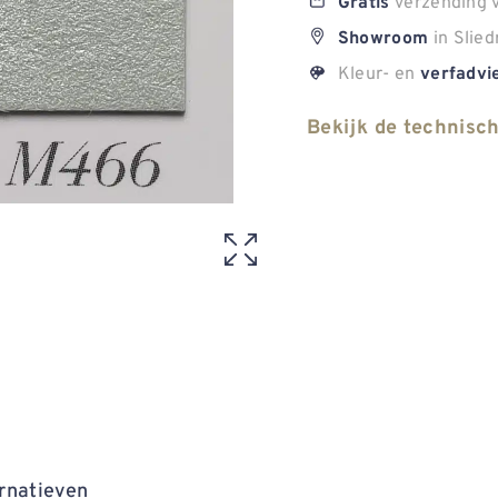
verzending v
Gratis
in Slied
Showroom
Kleur- en
verfadvi
Bekijk de technisc
rnatieven