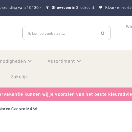
erzending vanaf € 100,-
in Sliedrecht
Kleur- en verfa
Showroom
Wi
Ik ben op zoek naar...
enodigheden
Assortiment
Zakelijk
ervakantie kunnen wij je voorzien van het beste kleuradvi
Marco Cadoro M466