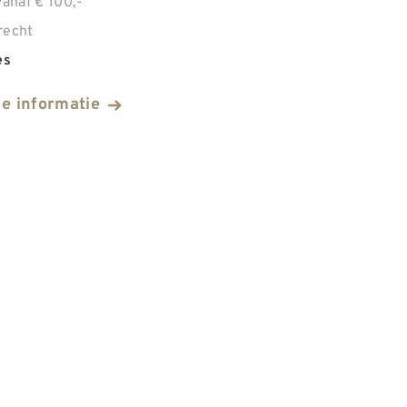
anaf € 100,-
recht
es
he informatie