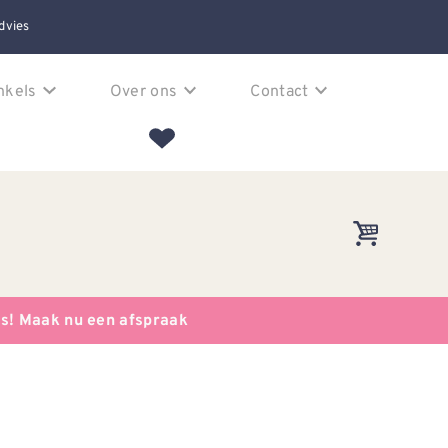
dvies
nkels
Over ons
Contact
es! Maak nu een afspraak