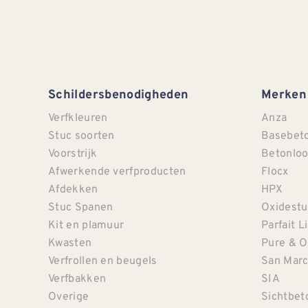
Schildersbenodigheden
Merken
Verfkleuren
Anza
Stuc soorten
Basebet
Voorstrijk
Betonloo
Afwerkende verfproducten
Flocx
Afdekken
HPX
Stuc Spanen
Oxidestu
Kit en plamuur
Parfait L
Kwasten
Pure & O
Verfrollen en beugels
San Mar
Verfbakken
SIA
Overige
Sichtbet