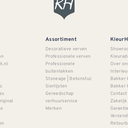
Assortiment
Kleur
Decoratieve verven
Showro
on
Professionele verven
Kleurad
k.nl
Professionele
Over on
buitenlakken
Interieu
Stoneage | Betonstuc
Bakker 
c
Sierlijsten
Bakker 
iss
Gereedschap
Contact
riginal
verhuurservice
Zakelijk
co
Merken
Garanti
Verzendi
on
Retourb