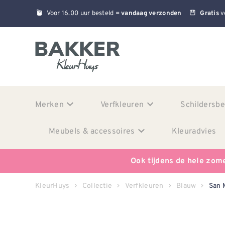
Voor 16.00 uur besteld =
v
vandaag verzonden
Gratis
Merken
Verfkleuren
Schildersb
Meubels & accessoires
Kleuradvies
Ook tijdens de hele zom
KleurHuys
Collectie
Verfkleuren
Blauw
San 