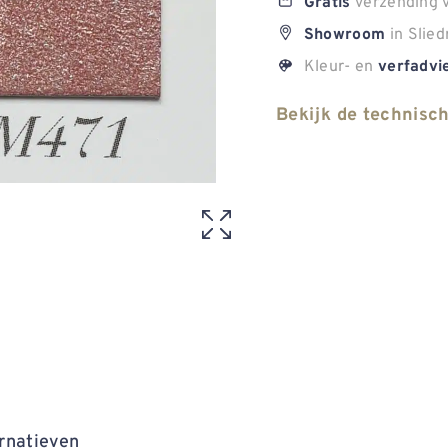
verzending v
Gratis
in Slied
Showroom
Kleur- en
verfadvi
Bekijk de technisc
rnatieven