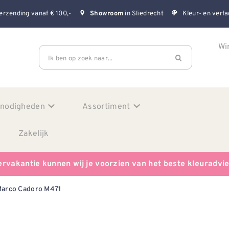
erzending vanaf € 100,-
in Sliedrecht
Kleur- en verfa
Showroom
Wi
Ik ben op zoek naar...
enodigheden
Assortiment
Zakelijk
ervakantie kunnen wij je voorzien van het beste kleuradvi
Marco Cadoro M471