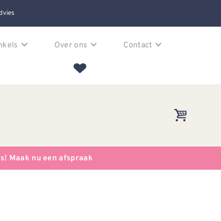
dvies
nkels
Over ons
Contact
es! Maak nu een afspraak