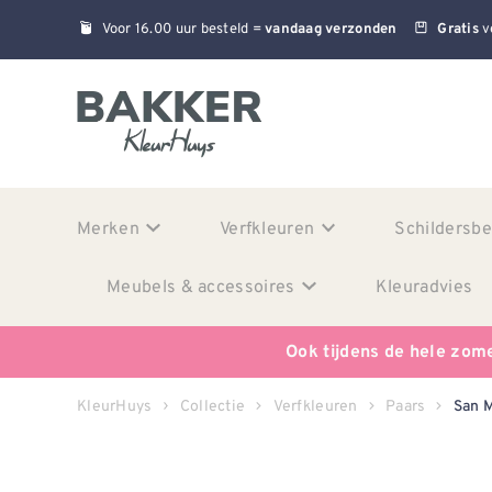
Voor 16.00 uur besteld =
v
vandaag verzonden
Gratis
Merken
Verfkleuren
Schildersb
Meubels & accessoires
Kleuradvies
Ook tijdens de hele zom
KleurHuys
Collectie
Verfkleuren
Paars
San 