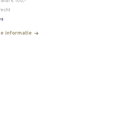
anaf € 100,-
recht
es
he informatie