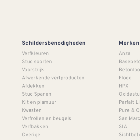
Schildersbenodigheden
Merken
Verfkleuren
Anza
Stuc soorten
Basebet
Voorstrijk
Betonloo
Afwerkende verfproducten
Flocx
Afdekken
HPX
Stuc Spanen
Oxidestu
Kit en plamuur
Parfait L
Kwasten
Pure & O
Verfrollen en beugels
San Mar
Verfbakken
SIA
Overige
Sichtbet