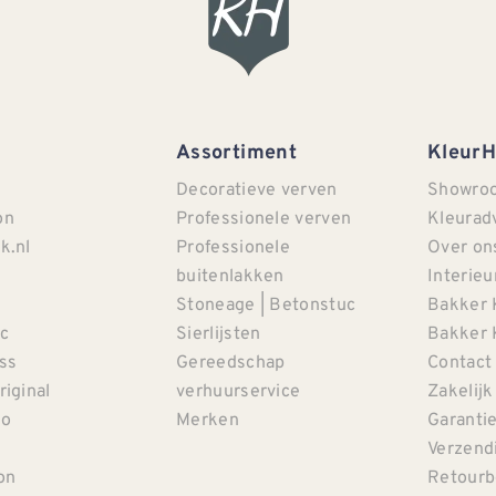
Assortiment
Kleur
Decoratieve verven
Showro
on
Professionele verven
Kleurad
k.nl
Professionele
Over on
buitenlakken
Interieu
Stoneage | Betonstuc
Bakker 
c
Sierlijsten
Bakker 
iss
Gereedschap
Contact
riginal
verhuurservice
Zakelijk
co
Merken
Garanti
Verzendi
on
Retourb