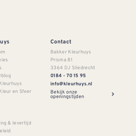
Huys
Contact
om
Bakker Kleurhuys
vies
Prisma 81
s
3364 DJ Sliedrecht
rblog
0184 - 70 15 95
Kleurhuys
info@kleurhuys.nl
Kleur en Sfeer
Bekijk onze
openingstijden
e
ng & levertijd
eleid