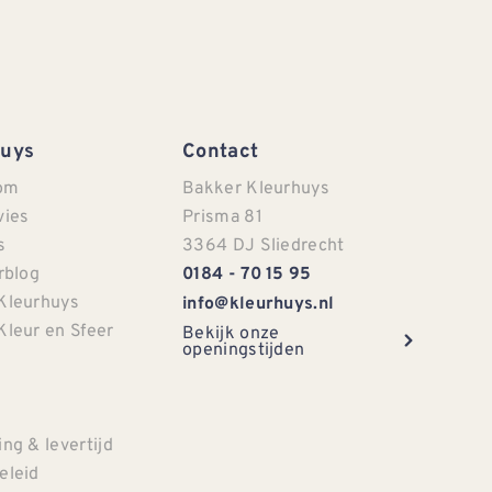
Huys
Contact
om
Bakker Kleurhuys
vies
Prisma 81
s
3364 DJ Sliedrecht
rblog
0184 - 70 15 95
Kleurhuys
info@kleurhuys.nl
Kleur en Sfeer
Bekijk onze
openingstijden
e
ng & levertijd
eleid