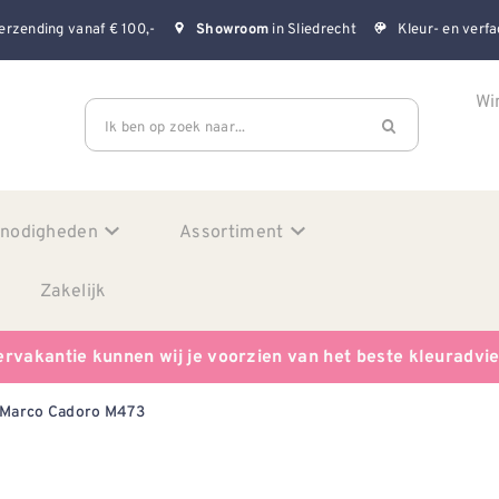
erzending vanaf € 100,-
in Sliedrecht
Kleur- en verfa
Showroom
Wi
Ik ben op zoek naar...
enodigheden
Assortiment
Zakelijk
ervakantie kunnen wij je voorzien van het beste kleuradvi
 Marco Cadoro M473