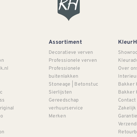
Assortiment
Kleur
Decoratieve verven
Showro
on
Professionele verven
Kleurad
k.nl
Professionele
Over on
buitenlakken
Interieu
Stoneage | Betonstuc
Bakker 
c
Sierlijsten
Bakker 
iss
Gereedschap
Contact
riginal
verhuurservice
Zakelijk
co
Merken
Garanti
Verzendi
on
Retourb