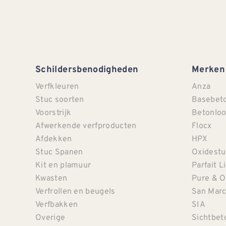
Schildersbenodigheden
Merken
Verfkleuren
Anza
Stuc soorten
Basebet
Voorstrijk
Betonloo
Afwerkende verfproducten
Flocx
Afdekken
HPX
Stuc Spanen
Oxidestu
Kit en plamuur
Parfait L
Kwasten
Pure & O
Verfrollen en beugels
San Mar
Verfbakken
SIA
Overige
Sichtbet