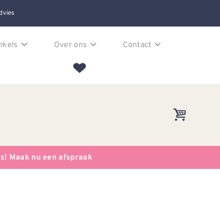
dvies
nkels
Over ons
Contact
es! Maak nu een afspraak