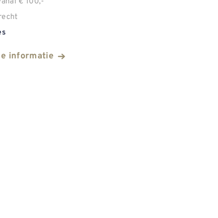
anaf € 100,-
recht
es
he informatie