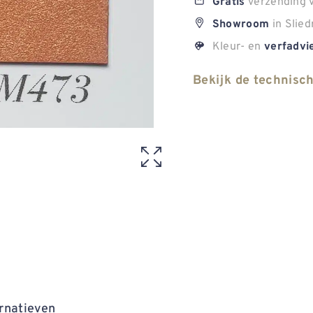
verzending v
Gratis
in Slied
Showroom
Kleur- en
verfadvi
Bekijk de technisc
rnatieven