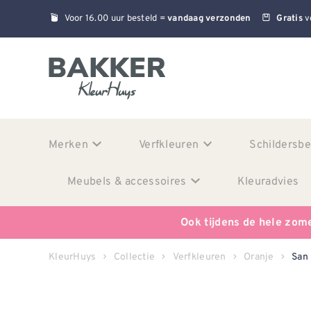
Voor 16.00 uur besteld =
v
vandaag verzonden
Gratis
Merken
Verfkleuren
Schildersb
Meubels & accessoires
Kleuradvies
Ook tijdens de hele zom
KleurHuys
Collectie
Verfkleuren
Oranje
San