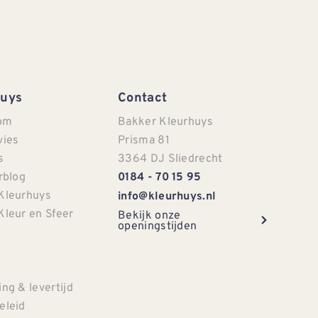
Huys
Contact
om
Bakker Kleurhuys
vies
Prisma 81
s
3364 DJ Sliedrecht
rblog
0184 - 70 15 95
Kleurhuys
info@kleurhuys.nl
Kleur en Sfeer
Bekijk onze
openingstijden
e
ng & levertijd
eleid