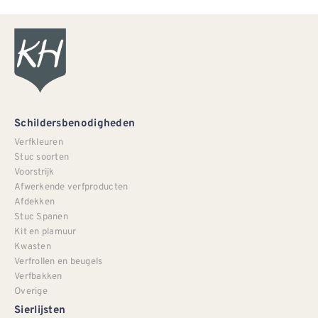
Schildersbenodigheden
Verfkleuren
Stuc soorten
Voorstrijk
Afwerkende verfproducten
Afdekken
Stuc Spanen
Kit en plamuur
Kwasten
Verfrollen en beugels
Verfbakken
Overige
Sierlijsten