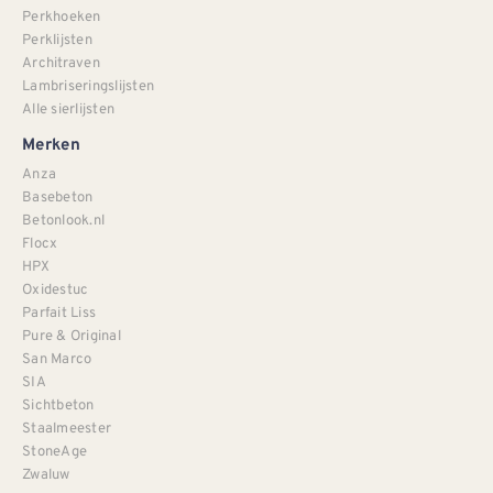
Perkhoeken
Perklijsten
Architraven
Lambriseringslijsten
Alle sierlijsten
Merken
Anza
Basebeton
Betonlook.nl
Flocx
HPX
Oxidestuc
Parfait Liss
Pure & Original
San Marco
SIA
Sichtbeton
Staalmeester
StoneAge
Zwaluw