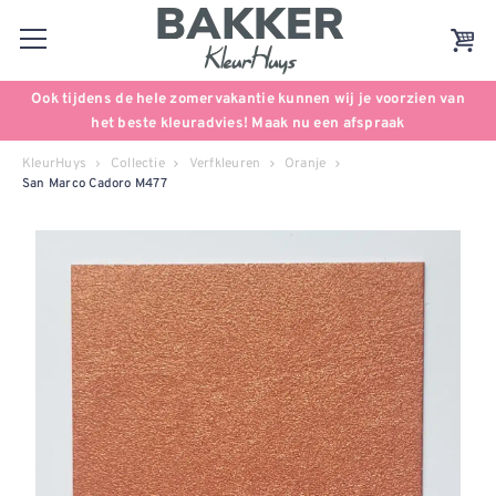
Ook tijdens de hele zomervakantie kunnen wij je voorzien van
het beste kleuradvies! Maak nu een afspraak
KleurHuys
Collectie
Verfkleuren
Oranje
San Marco Cadoro M477