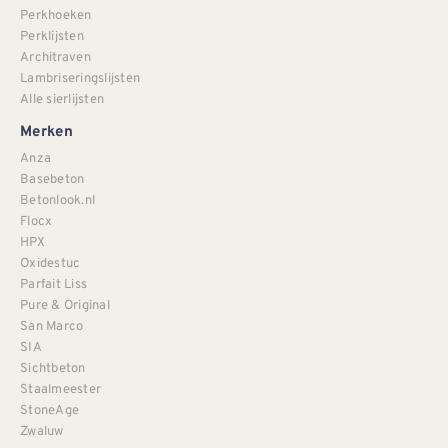
Perkhoeken
Perklijsten
Architraven
Lambriseringslijsten
Alle sierlijsten
Merken
Anza
Basebeton
Betonlook.nl
Flocx
HPX
Oxidestuc
Parfait Liss
Pure & Original
San Marco
SIA
Sichtbeton
Staalmeester
StoneAge
Zwaluw