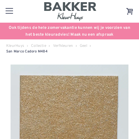
Ook tijdens de hele zomervakantie kunnen wij je voorzien van
het beste kleuradvies! Maak nu een afspraak
KleurHuys
Collectie
Verfkleuren
Geel
San Marco Cadoro M484