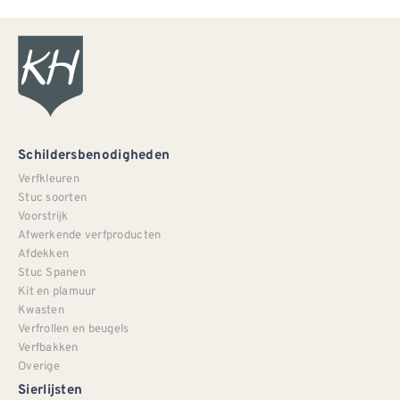
Schildersbenodigheden
Verfkleuren
Stuc soorten
Voorstrijk
Afwerkende verfproducten
Afdekken
Stuc Spanen
Kit en plamuur
Kwasten
Verfrollen en beugels
Verfbakken
Overige
Sierlijsten