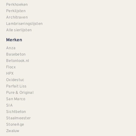
Perkhoeken
Perklijsten
Architraven
Lambriseringslijsten
Alle sierlijsten
Merken
Anza
Basebeton
Betonlook.nl
Flocx
HPX
Oxidestuc
Parfait Liss
Pure & Original
San Marco
SIA
Sichtbeton
Staalmeester
StoneAge
Zwaluw