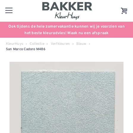
Ook tijdens de hele zomervakantie kunnen wij je voorzien van
het beste kleuradvies! Maak nu een afspraak
KleurHuys
Collectie
Verfkleuren
Blauw
San Marco Cadoro M486