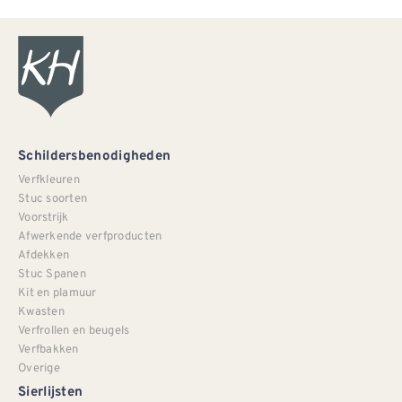
Schildersbenodigheden
Verfkleuren
Stuc soorten
Voorstrijk
Afwerkende verfproducten
Afdekken
Stuc Spanen
Kit en plamuur
Kwasten
Verfrollen en beugels
Verfbakken
Overige
Sierlijsten