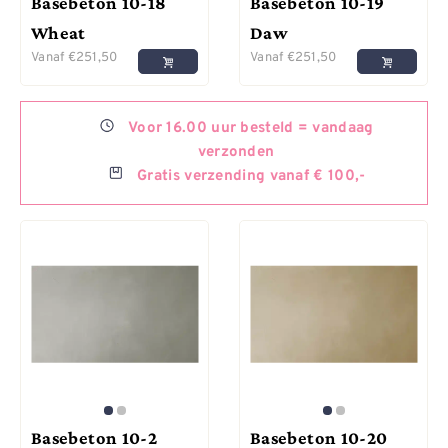
Basebeton 10-18
Basebeton 10-19
Wheat
Daw
Vanaf
€
251,50
Vanaf
€
251,50
Voor
16.00 uur besteld =
vandaag
verzonden
Gratis
verzending vanaf € 100,-
Basebeton 10-2
Basebeton 10-20