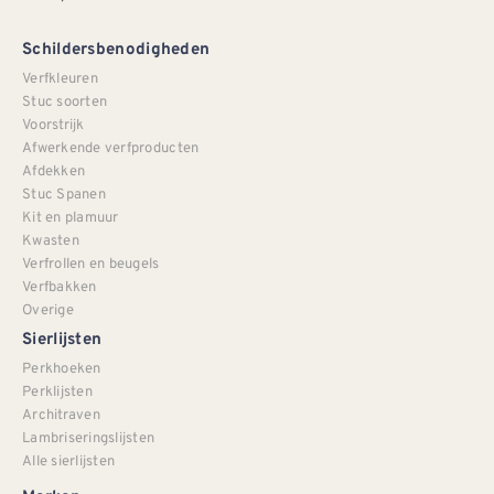
Schildersbenodigheden
Verfkleuren
Stuc soorten
Voorstrijk
Afwerkende verfproducten
Afdekken
Stuc Spanen
Kit en plamuur
Kwasten
Verfrollen en beugels
Verfbakken
Overige
Sierlijsten
Perkhoeken
Perklijsten
Architraven
Lambriseringslijsten
Alle sierlijsten