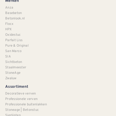
Merken
Anza
Basebeton
Betonlook.nl
Flocx
HPX
Oxidestuc
Parfait Liss
Pure & Original
San Marco
SIA
Sichtbeton
Staalmeester
StoneAge
Zwaluw
Assortiment
Decoratieve verven
Professionele verven
Professionele buitenlakken
Stoneage | Betonstuc
Sierlijsten