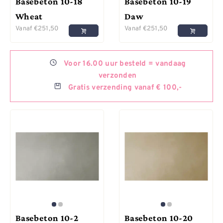
Basebeton 10-18
Basebeton 10-19
Wheat
Daw
Vanaf
€
251,50
Vanaf
€
251,50
Voor
16.00 uur besteld =
vandaag
verzonden
Gratis
verzending vanaf € 100,-
Basebeton 10-2
Basebeton 10-20