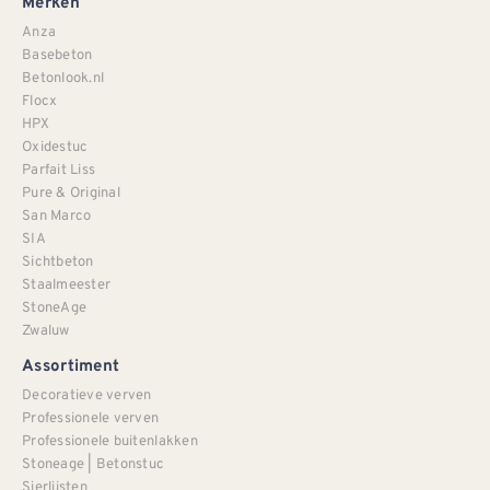
Merken
Anza
Basebeton
Betonlook.nl
Flocx
HPX
Oxidestuc
Parfait Liss
Pure & Original
San Marco
SIA
Sichtbeton
Staalmeester
StoneAge
Zwaluw
Assortiment
Decoratieve verven
Professionele verven
Professionele buitenlakken
Stoneage | Betonstuc
Sierlijsten