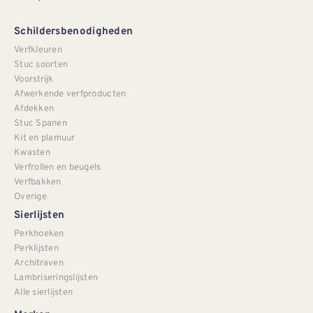
Schildersbenodigheden
Verfkleuren
Stuc soorten
Voorstrijk
Afwerkende verfproducten
Afdekken
Stuc Spanen
Kit en plamuur
Kwasten
Verfrollen en beugels
Verfbakken
Overige
Sierlijsten
Perkhoeken
Perklijsten
Architraven
Lambriseringslijsten
Alle sierlijsten