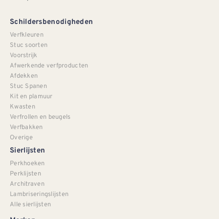
Schildersbenodigheden
Verfkleuren
Stuc soorten
Voorstrijk
Afwerkende verfproducten
Afdekken
Stuc Spanen
Kit en plamuur
Kwasten
Verfrollen en beugels
Verfbakken
Overige
Sierlijsten
Perkhoeken
Perklijsten
Architraven
Lambriseringslijsten
Alle sierlijsten