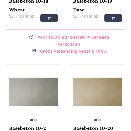
Basebeton 10-18
Basebeton 10-19
Wheat
Daw
Vanaf
€
251,50
Vanaf
€
251,50
Voor
16.00 uur besteld =
vandaag
verzonden
Gratis
verzending vanaf € 100,-
Basebeton 10-2
Basebeton 10-20