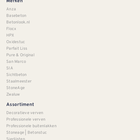
Merken
Anza
Basebeton
Betonlook.nl
Flocx
HPX
Oxidestuc
Parfait Liss
Pure & Original
San Marco
SIA
Sichtbeton
Staalmeester
StoneAge
Zwaluw
Assortiment
Decoratieve verven
Professionele verven
Professionele buitenlakken
Stoneage | Betonstuc
Sierlijsten