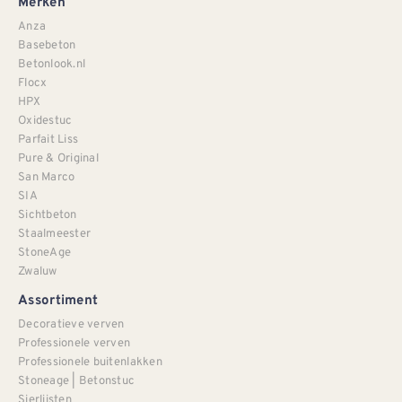
Merken
Anza
Basebeton
Betonlook.nl
Flocx
HPX
Oxidestuc
Parfait Liss
Pure & Original
San Marco
SIA
Sichtbeton
Staalmeester
StoneAge
Zwaluw
Assortiment
Decoratieve verven
Professionele verven
Professionele buitenlakken
Stoneage | Betonstuc
Sierlijsten