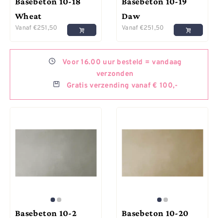
Basebeton 10-18
Basebeton 10-19
Wheat
Daw
Vanaf
€
251,50
Vanaf
€
251,50
Voor
16.00 uur besteld =
vandaag
verzonden
Gratis
verzending vanaf € 100,-
Basebeton 10-2
Basebeton 10-20