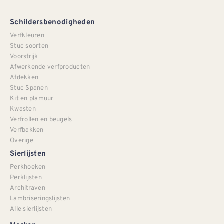
Schildersbenodigheden
Verfkleuren
Stuc soorten
Voorstrijk
Afwerkende verfproducten
Afdekken
Stuc Spanen
Kit en plamuur
Kwasten
Verfrollen en beugels
Verfbakken
Overige
Sierlijsten
Perkhoeken
Perklijsten
Architraven
Lambriseringslijsten
Alle sierlijsten