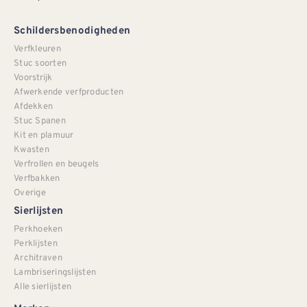
Schildersbenodigheden
Verfkleuren
Stuc soorten
Voorstrijk
Afwerkende verfproducten
Afdekken
Stuc Spanen
Kit en plamuur
Kwasten
Verfrollen en beugels
Verfbakken
Overige
Sierlijsten
Perkhoeken
Perklijsten
Architraven
Lambriseringslijsten
Alle sierlijsten