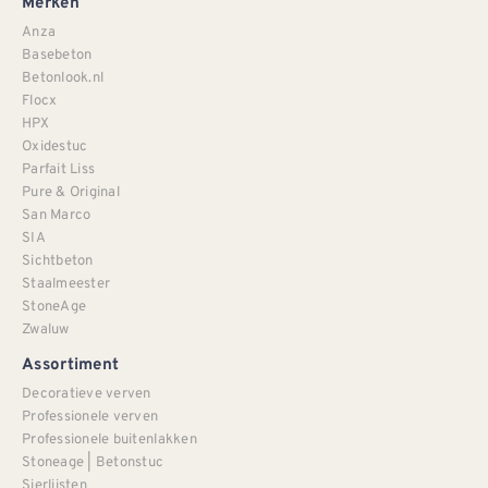
Merken
Anza
Basebeton
Betonlook.nl
Flocx
HPX
Oxidestuc
Parfait Liss
Pure & Original
San Marco
SIA
Sichtbeton
Staalmeester
StoneAge
Zwaluw
Assortiment
Decoratieve verven
Professionele verven
Professionele buitenlakken
Stoneage | Betonstuc
Sierlijsten