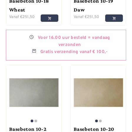
Basebeton 10-18
Basebeton 10-19
Wheat
Daw
Vanaf
€
251,50
Vanaf
€
251,50
Voor
16.00 uur besteld =
vandaag
verzonden
Gratis
verzending vanaf € 100,-
Basebeton 10-2
Basebeton 10-20