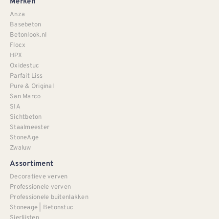
Merken
Anza
Basebeton
Betonlook.nl
Flocx
HPX
Oxidestuc
Parfait Liss
Pure & Original
San Marco
SIA
Sichtbeton
Staalmeester
StoneAge
Zwaluw
Assortiment
Decoratieve verven
Professionele verven
Professionele buitenlakken
Stoneage | Betonstuc
Sierlijsten