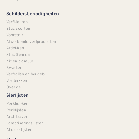
Schildersbenodigheden
Verfkleuren
Stuc soorten
Voorstrijk
Afwerkende verfproducten
Afdekken
Stuc Spanen
Kit en plamuur
Kwasten
Verfrollen en beugels
Verfbakken
Overige
Sierlijsten
Perkhoeken
Perklijsten
Architraven
Lambriseringslijsten
Alle sierlijsten