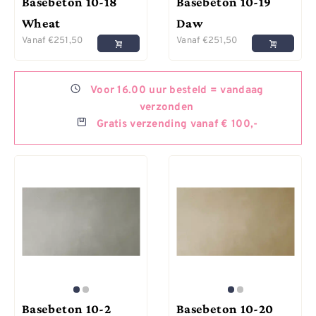
Basebeton 10-18
Basebeton 10-19
Wheat
Daw
Vanaf
€
251,50
Vanaf
€
251,50
Voor
16.00 uur besteld =
vandaag
verzonden
Gratis
verzending vanaf € 100,-
Basebeton 10-2
Basebeton 10-20