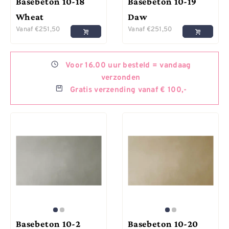
Basebeton 10-18
Basebeton 10-19
Wheat
Daw
Vanaf
€
251,50
Vanaf
€
251,50
Voor
16.00 uur besteld =
vandaag
verzonden
Gratis
verzending vanaf € 100,-
Basebeton 10-2
Basebeton 10-20