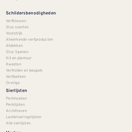
Schildersbenodigheden
Verfkleuren
Stuc soorten
Voorstrijk
Afwerkende verfproducten
Afdekken
Stuc Spanen
Kit en plamuur
Kwasten
Verfrollen en beugels
Verfbakken
Overige
Sierlijsten
Perkhoeken
Perklijsten
Architraven
Lambriseringslijsten
Alle sierlijsten