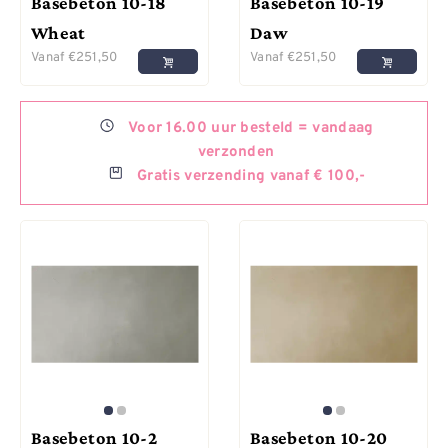
Basebeton 10-18
Basebeton 10-19
Wheat
Daw
Vanaf
€
251,50
Vanaf
€
251,50
Voor
16.00 uur besteld =
vandaag
verzonden
Gratis
verzending vanaf € 100,-
Basebeton 10-2
Basebeton 10-20