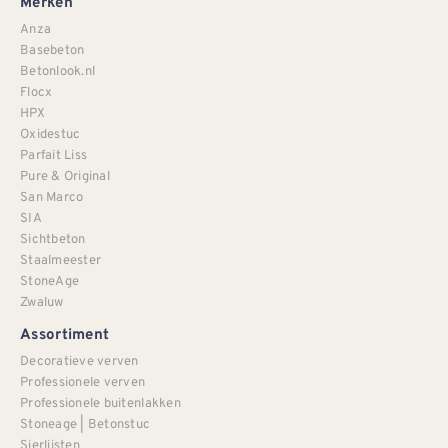
Merken
Anza
Basebeton
Betonlook.nl
Flocx
HPX
Oxidestuc
Parfait Liss
Pure & Original
San Marco
SIA
Sichtbeton
Staalmeester
StoneAge
Zwaluw
Assortiment
Decoratieve verven
Professionele verven
Professionele buitenlakken
Stoneage | Betonstuc
Sierlijsten