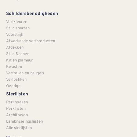
Schildersbenodigheden
Verfkleuren
Stuc soorten
Voorstrijk
Afwerkende verfproducten
Afdekken
Stuc Spanen
Kit en plamuur
Kwasten
Verfrollen en beugels
Verfbakken
Overige
Sierlijsten
Perkhoeken
Perklijsten
Architraven
Lambriseringslijsten
Alle sierlijsten