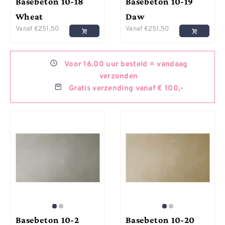
Basebeton 10-18
Basebeton 10-19
Wheat
Daw
Vanaf
€
251,50
Vanaf
€
251,50
Voor
16.00 uur besteld =
vandaag
verzonden
Gratis
verzending vanaf € 100,-
Basebeton 10-2
Basebeton 10-20