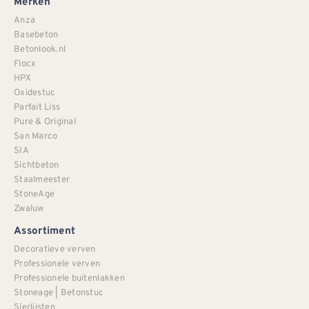
Merken
Anza
Basebeton
Betonlook.nl
Flocx
HPX
Oxidestuc
Parfait Liss
Pure & Original
San Marco
SIA
Sichtbeton
Staalmeester
StoneAge
Zwaluw
Assortiment
Decoratieve verven
Professionele verven
Professionele buitenlakken
Stoneage | Betonstuc
Sierlijsten