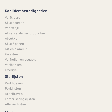
Schildersbenodigheden
Verfkleuren
Stuc soorten
Voorstrijk
Afwerkende verfproducten
Afdekken
Stuc Spanen
Kit en plamuur
Kwasten
Verfrollen en beugels
Verfbakken
Overige
Sierlijsten
Perkhoeken
Perklijsten
Architraven
Lambriseringslijsten
Alle sierlijsten