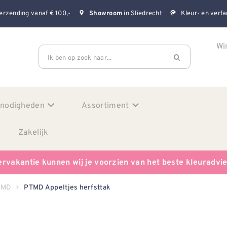
erzending vanaf € 100,-
in Sliedrecht
Kleur- en verfa
Showroom
Wi
Ik ben op zoek naar...
enodigheden
Assortiment
Zakelijk
ervakantie kunnen wij je voorzien van het beste kleuradvi
TMD
PTMD Appeltjes herfsttak