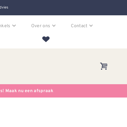
dvies
nkels
Over ons
Contact
es! Maak nu een afspraak