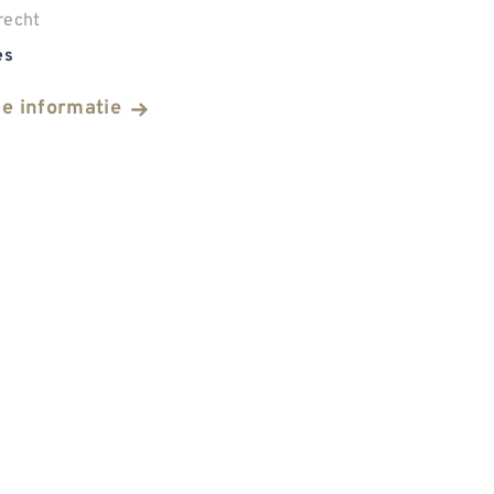
recht
es
he informatie