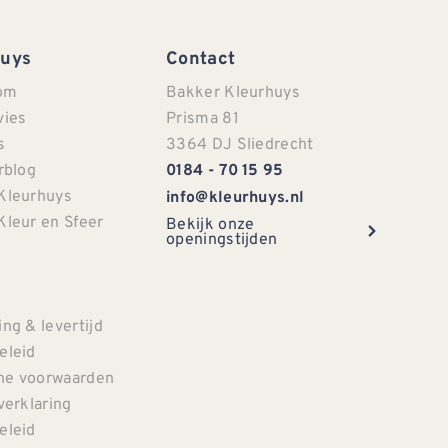
Huys
Contact
om
Bakker Kleurhuys
vies
Prisma 81
s
3364 DJ Sliedrecht
rblog
0184 - 70 15 95
Kleurhuys
info@kleurhuys.nl
Kleur en Sfeer
Bekijk onze
openingstijden
e
ng & levertijd
eleid
e voorwaarden
verklaring
eleid