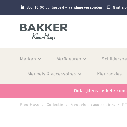
Voor 16.00 uur besteld =
v
vandaag verzonden
Gratis
Merken
Verfkleuren
Schildersb
Meubels & accessoires
Kleuradvies
Ook tijdens de hele zom
KleurHuys
Collectie
Meubels en accessoires
P