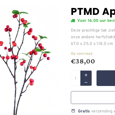
PTMD Ap
Voor 16.00 uur be
Deze prachtige tak zie
onze andere herfsttak
67.0 x 25.0 x 118.0 cm
Op voorraad
€
38,00
verzending v
Gratis