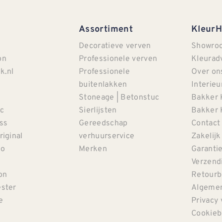
Assortiment
Kleur
Decoratieve verven
Showro
on
Professionele verven
Kleurad
k.nl
Professionele
Over on
buitenlakken
Interieu
Stoneage | Betonstuc
Bakker 
c
Sierlijsten
Bakker 
iss
Gereedschap
Contact
riginal
verhuurservice
Zakelijk
co
Merken
Garanti
Verzendi
on
Retourb
ster
Algemen
e
Privacy 
Cookieb