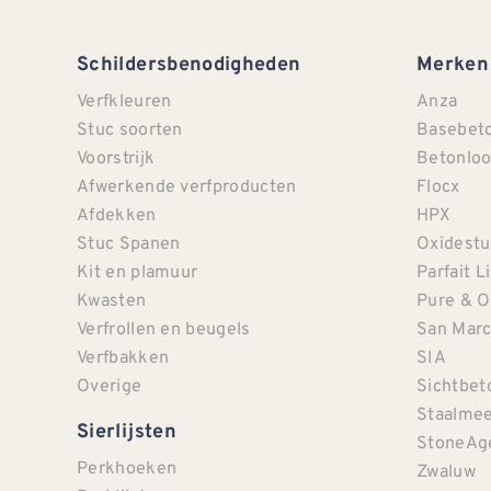
Schildersbenodigheden
Merken
Verfkleuren
Anza
Stuc soorten
Basebet
Voorstrijk
Betonloo
Afwerkende verfproducten
Flocx
Afdekken
HPX
Stuc Spanen
Oxidestu
Kit en plamuur
Parfait L
Kwasten
Pure & O
Verfrollen en beugels
San Mar
Verfbakken
SIA
Overige
Sichtbet
Staalmee
Sierlijsten
StoneAg
Perkhoeken
Zwaluw