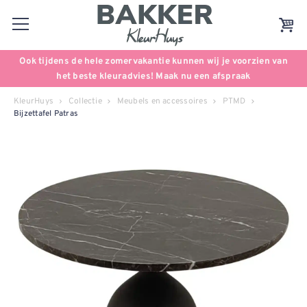
Ook tijdens de hele zomervakantie kunnen wij je voorzien van
het beste kleuradvies! Maak nu een afspraak
KleurHuys
Collectie
Meubels en accessoires
PTMD
Bijzettafel Patras