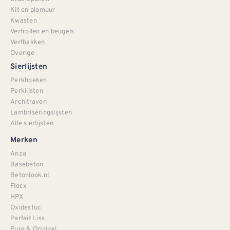
Kit en plamuur
Kwasten
Verfrollen en beugels
Verfbakken
Overige
Sierlijsten
Perkhoeken
Perklijsten
Architraven
Lambriseringslijsten
Alle sierlijsten
Merken
Anza
Basebeton
Betonlook.nl
Flocx
HPX
Oxidestuc
Parfait Liss
Pure & Original