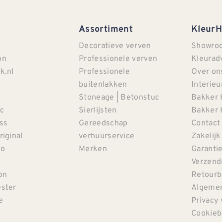
Assortiment
Kleur
Decoratieve verven
Showro
on
Professionele verven
Kleurad
k.nl
Professionele
Over on
buitenlakken
Interieu
Stoneage | Betonstuc
Bakker 
c
Sierlijsten
Bakker 
iss
Gereedschap
Contact
riginal
verhuurservice
Zakelijk
co
Merken
Garanti
Verzendi
on
Retourb
ster
Algemen
e
Privacy 
Cookieb