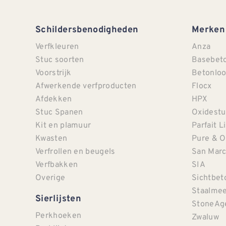
Schildersbenodigheden
Merken
Verfkleuren
Anza
Stuc soorten
Basebet
Voorstrijk
Betonloo
Afwerkende verfproducten
Flocx
Afdekken
HPX
Stuc Spanen
Oxidestu
Kit en plamuur
Parfait L
Kwasten
Pure & O
Verfrollen en beugels
San Mar
Verfbakken
SIA
Overige
Sichtbet
Staalmee
Sierlijsten
StoneAg
Perkhoeken
Zwaluw