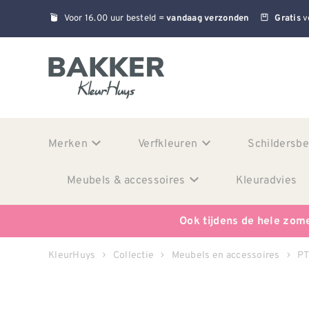
Voor 16.00 uur besteld =
v
vandaag verzonden
Gratis
Merken
Verfkleuren
Schildersb
Meubels & accessoires
Kleuradvies
Ook tijdens de hele zom
KleurHuys
Collectie
Meubels en accessoires
P