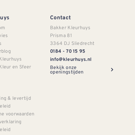
Huys
Contact
om
Bakker Kleurhuys
vies
Prisma 81
s
3364 DJ Sliedrecht
rblog
0184 - 70 15 95
Kleurhuys
info@kleurhuys.nl
Kleur en Sfeer
Bekijk onze
openingstijden
e
ng & levertijd
eleid
e voorwaarden
verklaring
eleid