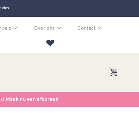
dvies
nkels
Over ons
Contact
es! Maak nu een afspraak