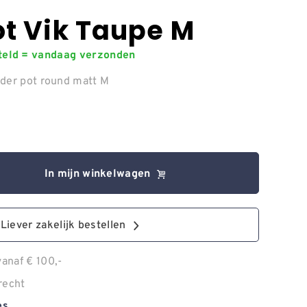
t Vik Taupe M
steld = vandaag verzonden
nder pot round matt M
In mijn winkelwagen
Liever zakelijk bestellen
anaf € 100,-
recht
es