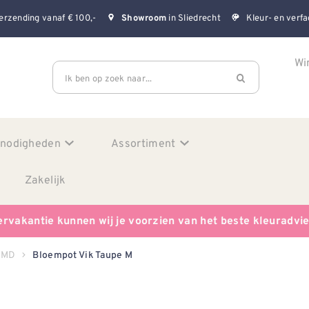
erzending vanaf € 100,-
in Sliedrecht
Kleur- en verfa
Showroom
Wi
Ik ben op zoek naar...
enodigheden
Assortiment
Zakelijk
ervakantie kunnen wij je voorzien van het beste kleuradvi
TMD
Bloempot Vik Taupe M