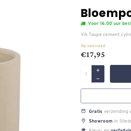
Bloempo
Voor 16.00 uur be
Vik Taupe cement cyli
Op voorraad
€
17,95
verzending v
Gratis
in Slied
Showroom
Kleur- en
verfadvi