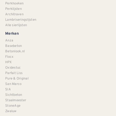
Perkhoeken
Perklijsten
Architraven
Lambriseringslijsten
Alle sierlijsten
Merken
Anza
Basebeton
Betonlook.nl
Flocx
HPX
Oxidestuc
Parfait Liss
Pure & Original
San Marco
SIA
Sichtbeton
Staalmeester
StoneAge
Zwaluw