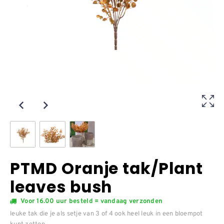
PTMD Oranje tak/Plant
leaves bush
Voor 16.00 uur besteld = vandaag verzonden
leuke tak die je als setje van 3 of 4 ook heel leuk in een bloempot
kunt zetten.