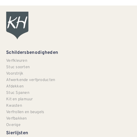
Schildersbenodigheden
Verfkleuren
Stuc soorten
Voorstrijk
Afwerkende verfproducten
Afdekken
Stuc Spanen
Kit en plamuur
Kwasten
Verfrollen en beugels
Verfbakken
Overige
Sierlijsten