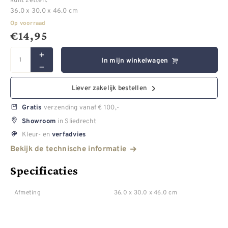
36.0 x 30.0 x 46.0 cm
Op voorraad
€
14,95
In mijn winkelwagen
Liever zakelijk bestellen
verzending vanaf € 100,-
Gratis
in Sliedrecht
Showroom
Kleur- en
verfadvies
Bekijk de technische informatie
Specificaties
Afmeting
36.0 x 30.0 x 46.0 cm