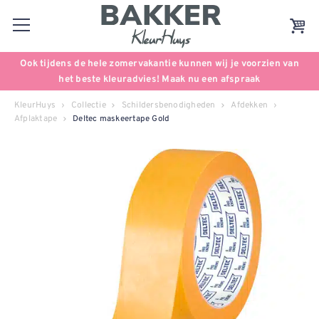
Ook tijdens de hele zomervakantie kunnen wij je voorzien van
het beste kleuradvies! Maak nu een afspraak
KleurHuys
Collectie
Schildersbenodigheden
Afdekken
Afplaktape
Deltec maskeertape Gold