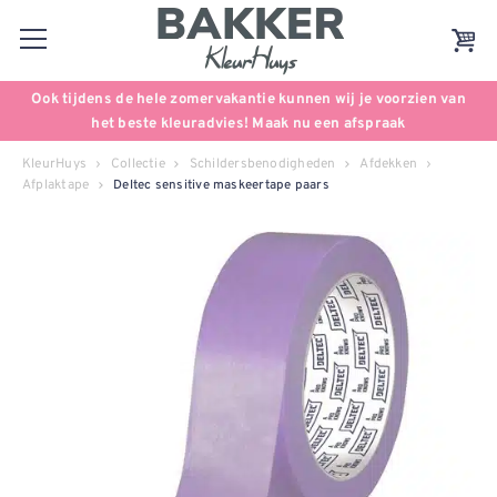
Ook tijdens de hele zomervakantie kunnen wij je voorzien van
het beste kleuradvies! Maak nu een afspraak
KleurHuys
Collectie
Schildersbenodigheden
Afdekken
Afplaktape
Deltec sensitive maskeertape paars