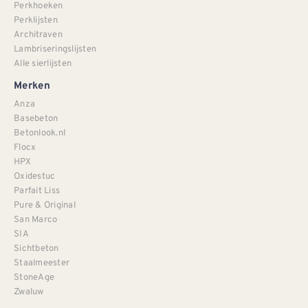
Perkhoeken
Perklijsten
Architraven
Lambriseringslijsten
Alle sierlijsten
Merken
Anza
Basebeton
Betonlook.nl
Flocx
HPX
Oxidestuc
Parfait Liss
Pure & Original
San Marco
SIA
Sichtbeton
Staalmeester
StoneAge
Zwaluw