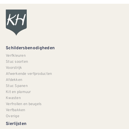
Schildersbenodigheden
Verfkleuren
Stuc soorten
Voorstrijk
Afwerkende verfproducten
Afdekken
Stuc Spanen
Kit en plamuur
Kwasten
Verfrollen en beugels
Verfbakken
Overige
Sierlijsten