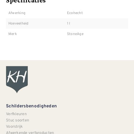
Afwerking
Ecohecht
Hoeveelheid
1 l
Merk
StoneAge
Schildersbenodigheden
Verfkleuren
Stuc soorten
Voorstrijk
Afwerkende verfproducten