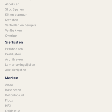
Afdekken
Stuc Spanen
Kit en plamuur
Kwasten
Verfrollen en beugels
Verfbakken
Overige
Sierlijsten
Perkhoeken
Perklijsten
Architraven
Lambriseringslijsten
Alle sierlijsten
Merken
Anza
Basebeton
Betonlook.nl
Flocx
HPX
Oxidestuc