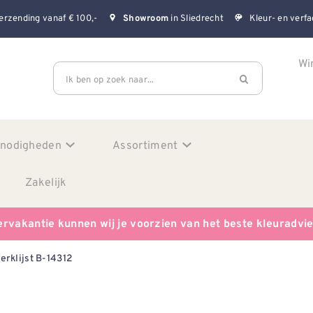
erzending vanaf € 100,-
in Sliedrecht
Kleur- en verfa
Showroom
Wi
Ik ben op zoek naar...
enodigheden
Assortiment
Zakelijk
ervakantie kunnen wij je voorzien van het beste kleuradvi
erklijst B-14312