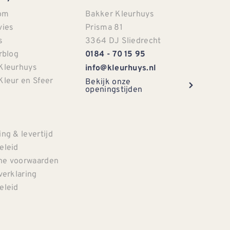
om
Bakker Kleurhuys
vies
Prisma 81
s
3364 DJ Sliedrecht
rblog
0184 - 70 15 95
Kleurhuys
info@kleurhuys.nl
Kleur en Sfeer
Bekijk onze
openingstijden
e
ng & levertijd
eleid
e voorwaarden
verklaring
eleid