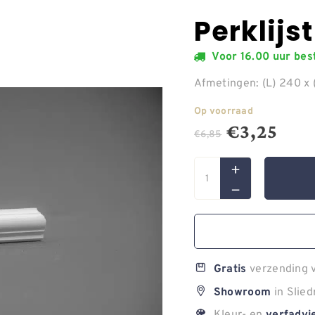
Perklijs
Voor 16.00 uur be
Afmetingen: (L) 240 x 
Op voorraad
€
3,25
€
6,85
verzending v
Gratis
in Slied
Showroom
Kleur- en