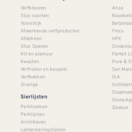
Verfkleuren
Anza
Stuc soorten
Basebet
Voorstrijk
Betonloo
Afwerkende verfproducten
Flocx
Afdekken
HPX
Stuc Spanen
Oxidestu
Kit en plamuur
Parfait L
Kwasten
Pure & O
Verfrollen en beugels
San Mar
Verfbakken
SIA
Overige
Sichtbet
Staalmee
Sierlijsten
StoneAg
Perkhoeken
Zwaluw
Perklijsten
Architraven
Lambriseringslijsten