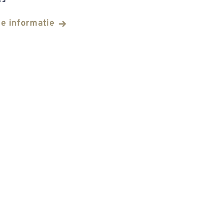
es
he informatie