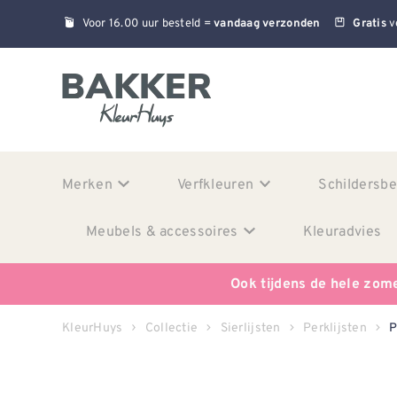
Voor 16.00 uur besteld =
v
vandaag verzonden
Gratis
Merken
Verfkleuren
Schildersb
Meubels & accessoires
Kleuradvies
Ook tijdens de hele zom
KleurHuys
Collectie
Sierlijsten
Perklijsten
P