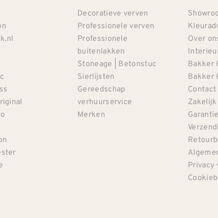
Decoratieve verven
Showro
on
Professionele verven
Kleurad
k.nl
Professionele
Over on
buitenlakken
Interieu
Stoneage | Betonstuc
Bakker 
c
Sierlijsten
Bakker 
iss
Gereedschap
Contact
riginal
verhuurservice
Zakelijk
co
Merken
Garanti
Verzendi
on
Retourb
ster
Algemen
e
Privacy 
Cookieb