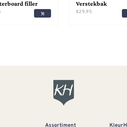
terboard filler
Verstekbak
5
€
29,95
Assortiment
Kleur