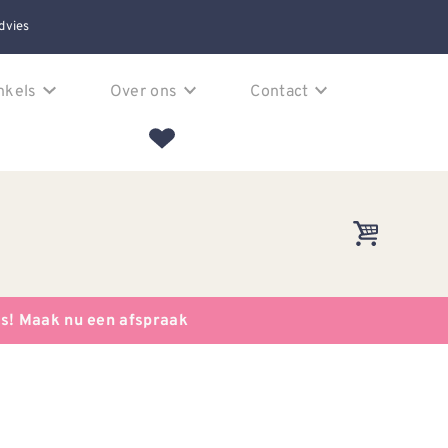
dvies
nkels
Over ons
Contact
es! Maak nu een afspraak