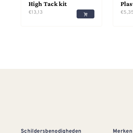
High Tack kit
Plas
€
13,13
€
5,3
Schildersbenodigheden
Merken