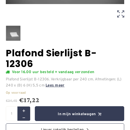
Plafond Sierlijst B-
12306
Voor 16.00 uur besteld = vandaag verzonden
Plafond Sierlijst B-12306. Verkrijgbaar per 240 cm. Afmetingen: (L)
240 x (B) 6 (H) 5,5 cm
Lees meer
Op voorraad
€
17,22
€
34,45
In mijn winkelwagen
Liever zakelijk bestellen