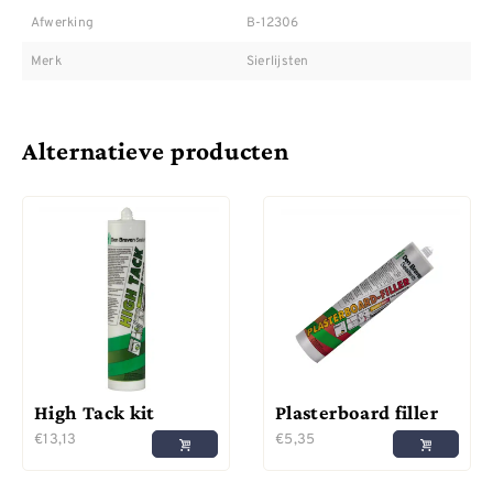
Afwerking
B-12306
Merk
Sierlijsten
Alternatieve producten
High Tack kit
Plasterboard filler
€
13,13
€
5,35