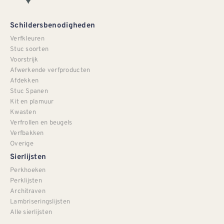
Schildersbenodigheden
Verfkleuren
Stuc soorten
Voorstrijk
Afwerkende verfproducten
Afdekken
Stuc Spanen
Kit en plamuur
Kwasten
Verfrollen en beugels
Verfbakken
Overige
Sierlijsten
Perkhoeken
Perklijsten
Architraven
Lambriseringslijsten
Alle sierlijsten