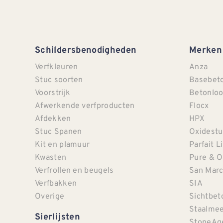
Schildersbenodigheden
Merken
Verfkleuren
Anza
Stuc soorten
Basebet
Voorstrijk
Betonloo
Afwerkende verfproducten
Flocx
Afdekken
HPX
Stuc Spanen
Oxidestu
Kit en plamuur
Parfait L
Kwasten
Pure & O
Verfrollen en beugels
San Mar
Verfbakken
SIA
Overige
Sichtbet
Staalmee
Sierlijsten
StoneAg