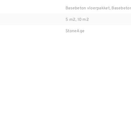
Basebeton vloerpakket, Basebeto
5 m2, 10 m2
StoneAge