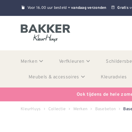
Voor 16.00 uur besteld =
v
vandaag verzonden
Gratis
Merken
Verfkleuren
Schildersb
Meubels & accessoires
Kleuradvies
Ook tijdens de hele zom
KleurHuys
Collectie
Merken
Basebeton
Base