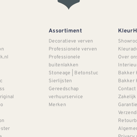
Assortiment
Kleur
Decoratieve verven
Showro
on
Professionele verven
Kleurad
k.nl
Professionele
Over on
buitenlakken
Interieu
Stoneage | Betonstuc
Bakker 
c
Sierlijsten
Bakker 
iss
Gereedschap
Contact
riginal
verhuurservice
Zakelijk
co
Merken
Garanti
Verzendi
on
Retourb
ster
Algemen
e
Privacy 