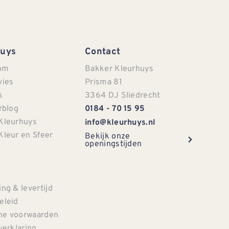
Huys
Contact
om
Bakker Kleurhuys
vies
Prisma 81
s
3364 DJ Sliedrecht
rblog
0184 - 70 15 95
Kleurhuys
info@kleurhuys.nl
Kleur en Sfeer
Bekijk onze
openingstijden
e
ng & levertijd
eleid
e voorwaarden
verklaring