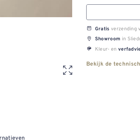
verzending v
Gratis
in Slied
Showroom
Kleur- en
verfadvi
Bekijk de technisc
rnatieven