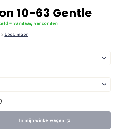
on 10-63 Gentle
steld = vandaag verzonden
le
Lees meer
0
In mijn winkelwagen