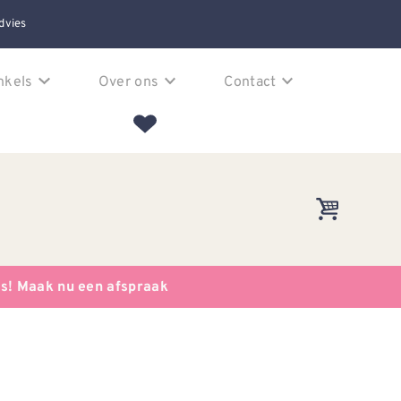
dvies
nkels
Over ons
Contact
es! Maak nu een afspraak