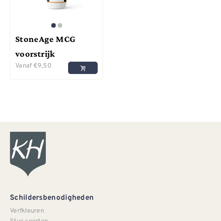
StoneAge MCG
voorstrijk
Vanaf
€
9,50
Schildersbenodigheden
Verfkleuren
Stuc soorten