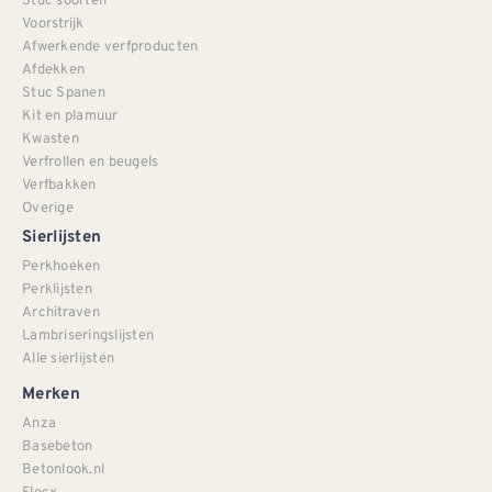
Voorstrijk
Afwerkende verfproducten
Afdekken
Stuc Spanen
Kit en plamuur
Kwasten
Verfrollen en beugels
Verfbakken
Overige
Sierlijsten
Perkhoeken
Perklijsten
Architraven
Lambriseringslijsten
Alle sierlijsten
Merken
Anza
Basebeton
Betonlook.nl
Flocx