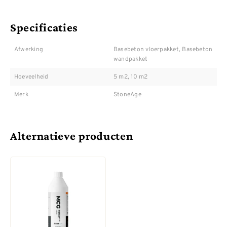
Specificaties
Afwerking
Basebeton vloerpakket, Basebeton
wandpakket
Hoeveelheid
5 m2, 10 m2
Merk
StoneAge
Alternatieve producten