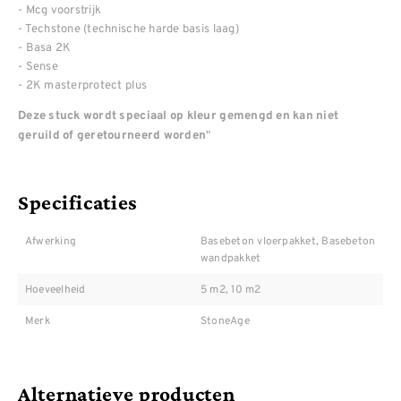
- Mcg voorstrijk
- Techstone (technische harde basis laag)
- Basa 2K
- Sense
- 2K masterprotect plus
Deze stuck wordt speciaal op kleur gemengd en kan niet
"
geruild of geretourneerd worden
Specificaties
Afwerking
Basebeton vloerpakket, Basebeton
wandpakket
Hoeveelheid
5 m2, 10 m2
Merk
StoneAge
Alternatieve producten