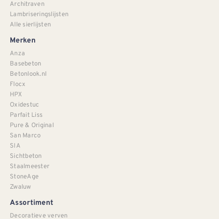
Architraven
Lambriseringslijsten
Alle sierlijsten
Merken
Anza
Basebeton
Betonlook.nl
Flocx
HPX
Oxidestuc
Parfait Liss
Pure & Original
San Marco
SIA
Sichtbeton
Staalmeester
StoneAge
Zwaluw
Assortiment
Decoratieve verven