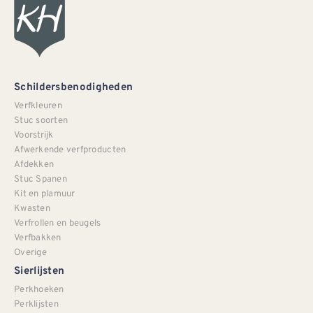
Schildersbenodigheden
Verfkleuren
Stuc soorten
Voorstrijk
Afwerkende verfproducten
Afdekken
Stuc Spanen
Kit en plamuur
Kwasten
Verfrollen en beugels
Verfbakken
Overige
Sierlijsten
Perkhoeken
Perklijsten