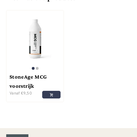
StoneAge MCG
voorstrijk
Vanaf
€
9,50