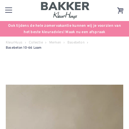
Ook tijdens de hele zomervakantie kunnen wij je voorzien van
het beste kleuradvies! Maak nu een afspraak
KleurHuys
Collectie
Merken
Basebeton
Basebeton 10-66 Loam