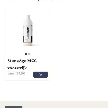
StoneAge MCG
voorstrijk
Vanaf
€
9,50