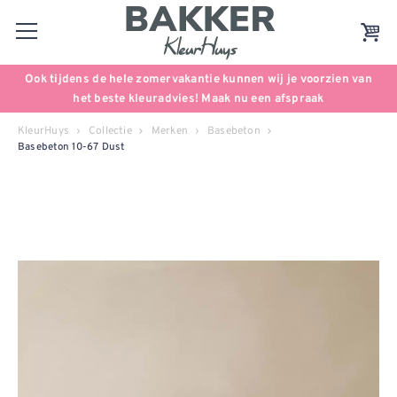
Ook tijdens de hele zomervakantie kunnen wij je voorzien van
het beste kleuradvies! Maak nu een afspraak
KleurHuys
Collectie
Merken
Basebeton
Basebeton 10-67 Dust