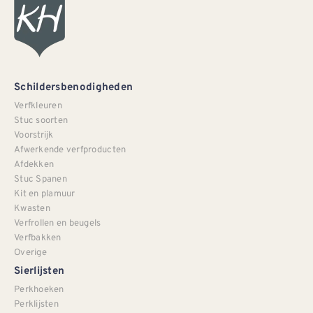
Schildersbenodigheden
Verfkleuren
Stuc soorten
Voorstrijk
Afwerkende verfproducten
Afdekken
Stuc Spanen
Kit en plamuur
Kwasten
Verfrollen en beugels
Verfbakken
Overige
Sierlijsten
Perkhoeken
Perklijsten