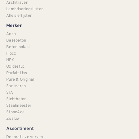
Architraven
Lambriseringslijsten
Alle sierlijsten
Merken
Anza
Basebeton
Betonlook.nl
Flocx
HPX
Oxidestuc
Parfait Liss
Pure & Original
San Marco
SIA
Sichtbeton
Staalmeester
StoneAge
Zwaluw
Assortiment
Decoratieve verven