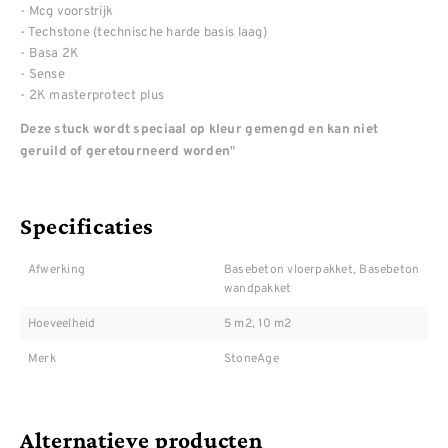
- Mcg voorstrijk
- Techstone (technische harde basis laag)
- Basa 2K
- Sense
- 2K masterprotect plus
Deze stuck wordt speciaal op kleur gemengd en kan niet
"
geruild of geretourneerd worden
Specificaties
Afwerking
Basebeton vloerpakket, Basebeton
wandpakket
Hoeveelheid
5 m2, 10 m2
Merk
StoneAge
Alternatieve producten