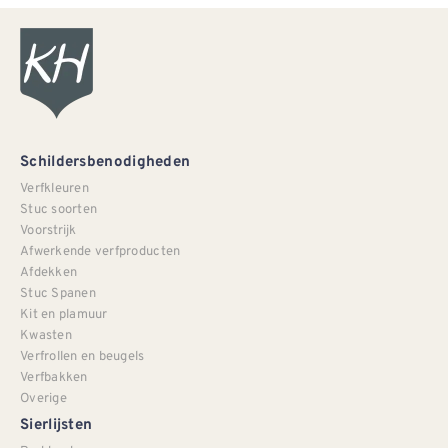
Schildersbenodigheden
Verfkleuren
Stuc soorten
Voorstrijk
Afwerkende verfproducten
Afdekken
Stuc Spanen
Kit en plamuur
Kwasten
Verfrollen en beugels
Verfbakken
Overige
Sierlijsten