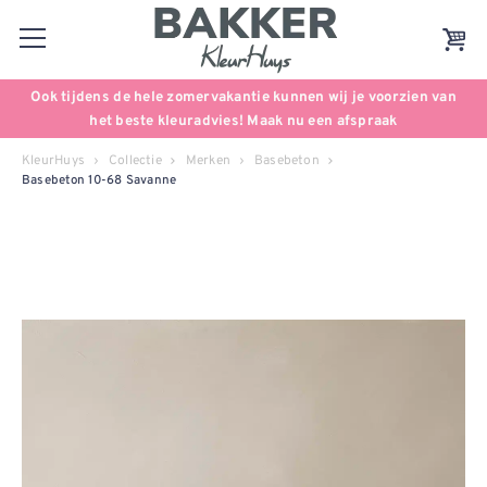
Ook tijdens de hele zomervakantie kunnen wij je voorzien van
het beste kleuradvies! Maak nu een afspraak
KleurHuys
Collectie
Merken
Basebeton
Basebeton 10-68 Savanne