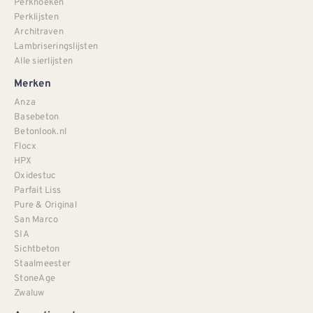
Perkhoeken
Perklijsten
Architraven
Lambriseringslijsten
Alle sierlijsten
Merken
Anza
Basebeton
Betonlook.nl
Flocx
HPX
Oxidestuc
Parfait Liss
Pure & Original
San Marco
SIA
Sichtbeton
Staalmeester
StoneAge
Zwaluw