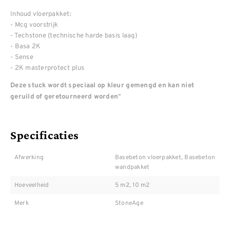
Inhoud vloerpakket:
- Mcg voorstrijk
- Techstone (technische harde basis laag)
- Basa 2K
- Sense
- 2K masterprotect plus
Deze stuck wordt speciaal op kleur gemengd en kan niet
"
geruild of geretourneerd worden
Specificaties
Afwerking
Basebeton vloerpakket, Basebeton
wandpakket
Hoeveelheid
5 m2, 10 m2
Merk
StoneAge