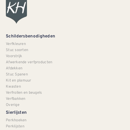
Schildersbenodigheden
Verfkleuren
Stuc soorten
Voorstrijk
Afwerkende verfproducten
Afdekken
Stuc Spanen
Kit en plamuur
Kwasten
Verfrollen en beugels
Verfbakken
Overige
Sierlijsten
Perkhoeken
Perklijsten