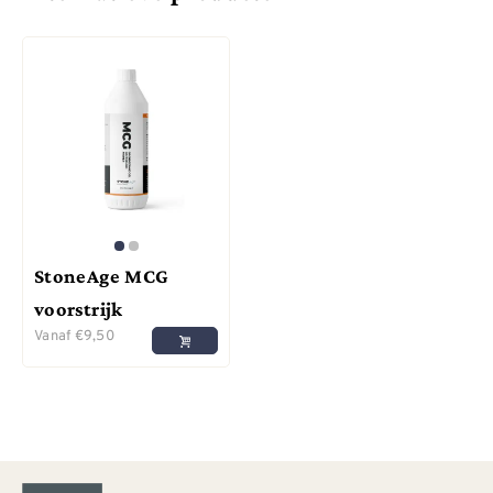
StoneAge MCG
voorstrijk
Vanaf
€
9,50