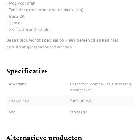
- Mcg voorstrijk
- Techstone (technische harde basis laag)
- Basa 2K
- Sense
- 2K masterprotect plus
Deze stuck wordt speciaal op kleur gemengd en kan niet
"
geruild of geretourneerd worden
Specificaties
Afwerking
Basebeton vloerpakket, Basebeton
wandpakket
Hoeveelheid
5 m2, 10 m2
Merk
StoneAge
Alternatieve producten