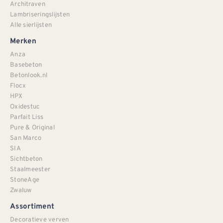
Architraven
Lambriseringslijsten
Alle sierlijsten
Merken
Anza
Basebeton
Betonlook.nl
Flocx
HPX
Oxidestuc
Parfait Liss
Pure & Original
San Marco
SIA
Sichtbeton
Staalmeester
StoneAge
Zwaluw
Assortiment
Decoratieve verven