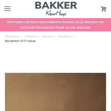
Ook tijdens de hele zomervakantie kunnen wij je voorzien van
het beste kleuradvies! Maak nu een afspraak
KleurHuys
Collectie
Merken
Basebeton
Basebeton 10-71 Indian