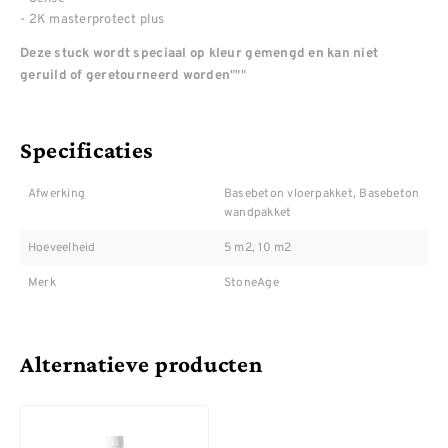
- 2K masterprotect plus
Deze stuck wordt speciaal op kleur gemengd en kan niet
"""
geruild of geretourneerd worden
Specificaties
Afwerking
Basebeton vloerpakket, Basebeton
wandpakket
Hoeveelheid
5 m2, 10 m2
Merk
StoneAge
Alternatieve producten