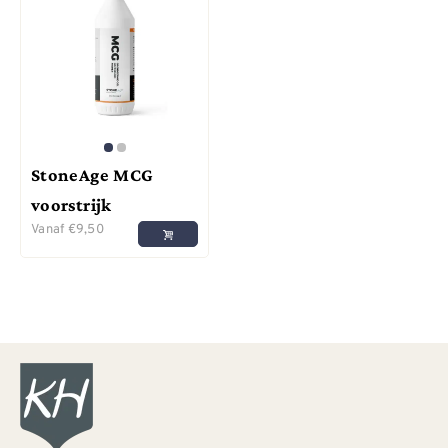
StoneAge MCG
voorstrijk
Vanaf
€
9,50