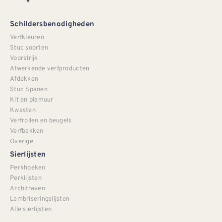
Schildersbenodigheden
Verfkleuren
Stuc soorten
Voorstrijk
Afwerkende verfproducten
Afdekken
Stuc Spanen
Kit en plamuur
Kwasten
Verfrollen en beugels
Verfbakken
Overige
Sierlijsten
Perkhoeken
Perklijsten
Architraven
Lambriseringslijsten
Alle sierlijsten