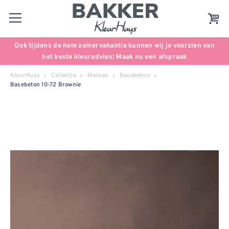
Ook tijdens de hele zomervakantie kunnen wij je voorzien van
het beste kleuradvies! Maak nu een afspraak
KleurHuys
Collectie
Merken
Basebeton
Basebeton 10-72 Brownie