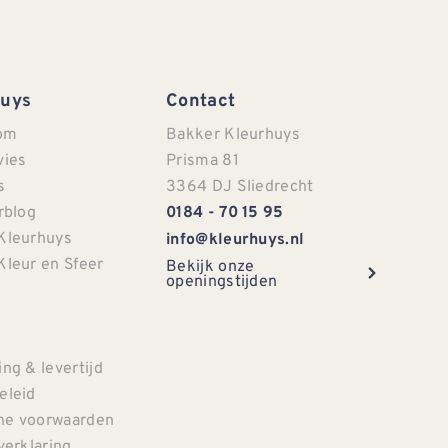
Huys
Contact
om
Bakker Kleurhuys
vies
Prisma 81
s
3364 DJ Sliedrecht
rblog
0184 - 70 15 95
Kleurhuys
info@kleurhuys.nl
Kleur en Sfeer
Bekijk onze
openingstijden
e
ng & levertijd
eleid
e voorwaarden
verklaring