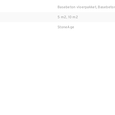
Basebeton vloerpakket, Basebeto
5 m2, 10 m2
StoneAge