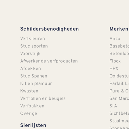
Schildersbenodigheden
Merken
Verfkleuren
Anza
Stuc soorten
Basebet
Voorstrijk
Betonloo
Afwerkende verfproducten
Flocx
Afdekken
HPX
Stuc Spanen
Oxidestu
Kit en plamuur
Parfait L
Kwasten
Pure & O
Verfrollen en beugels
San Mar
Verfbakken
SIA
Overige
Sichtbet
Staalmee
Sierlijsten
StoneAg