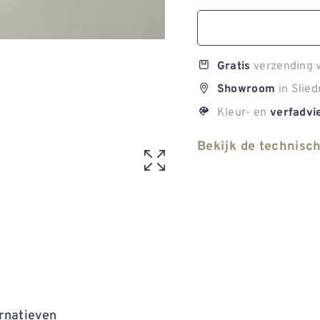
verzending v
Gratis
in Slied
Showroom
Kleur- en
verfadvi
Bekijk de technisc
rnatieven