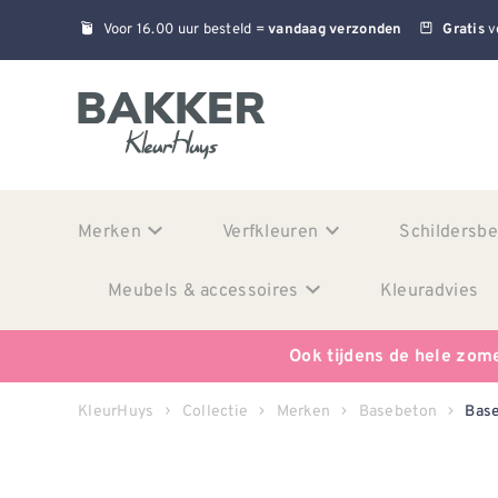
Voor 16.00 uur besteld =
v
vandaag verzonden
Gratis
Merken
Verfkleuren
Schildersb
Meubels & accessoires
Kleuradvies
Ook tijdens de hele zom
KleurHuys
Collectie
Merken
Basebeton
Base