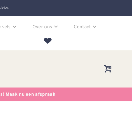
dvies
nkels
Over ons
Contact
es! Maak nu een afspraak