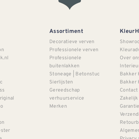
Assortiment
Kleur
Decoratieve verven
Showro
on
Professionele verven
Kleurad
k.nl
Professionele
Over on
buitenlakken
Interieu
Stoneage | Betonstuc
Bakker 
c
Sierlijsten
Bakker 
iss
Gereedschap
Contact
riginal
verhuurservice
Zakelijk
co
Merken
Garanti
Verzendi
on
Retourb
ster
Algemen
e
Privacy 