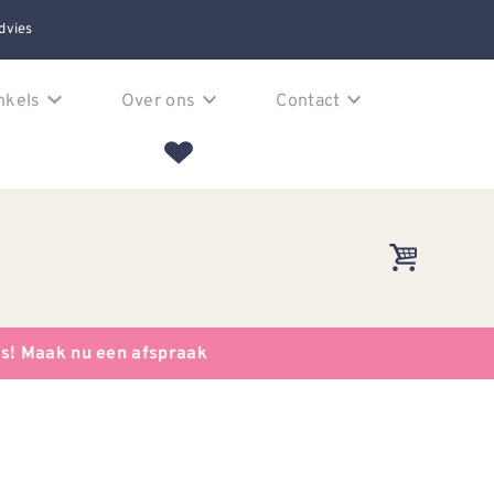
dvies
nkels
Over ons
Contact
es! Maak nu een afspraak