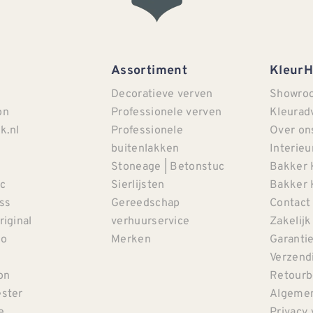
Assortiment
Kleur
Decoratieve verven
Showro
on
Professionele verven
Kleurad
k.nl
Professionele
Over on
buitenlakken
Interieu
Stoneage | Betonstuc
Bakker 
c
Sierlijsten
Bakker 
iss
Gereedschap
Contact
riginal
verhuurservice
Zakelijk
co
Merken
Garanti
Verzendi
on
Retourb
ster
Algemen
e
Privacy 