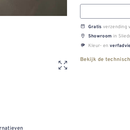
verzending v
Gratis
in Slied
Showroom
Kleur- en
verfadvi
Bekijk de technisc
rnatieven