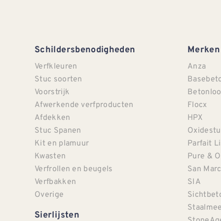
Schildersbenodigheden
Merken
Verfkleuren
Anza
Stuc soorten
Basebet
Voorstrijk
Betonloo
Afwerkende verfproducten
Flocx
Afdekken
HPX
Stuc Spanen
Oxidestu
Kit en plamuur
Parfait L
Kwasten
Pure & O
Verfrollen en beugels
San Mar
Verfbakken
SIA
Overige
Sichtbet
Staalmee
Sierlijsten
StoneAg