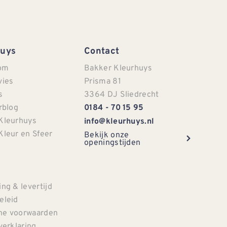
Huys
Contact
om
Bakker Kleurhuys
vies
Prisma 81
s
3364 DJ Sliedrecht
rblog
0184 - 70 15 95
Kleurhuys
info@kleurhuys.nl
Kleur en Sfeer
Bekijk onze
openingstijden
e
ng & levertijd
eleid
e voorwaarden
verklaring