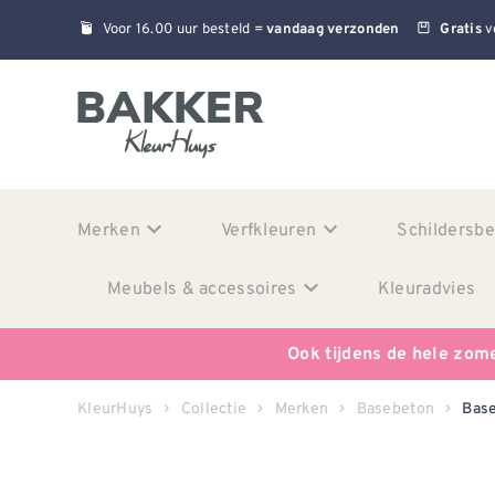
Voor 16.00 uur besteld =
v
vandaag verzonden
Gratis
Merken
Verfkleuren
Schildersb
Meubels & accessoires
Kleuradvies
Ook tijdens de hele zom
KleurHuys
Collectie
Merken
Basebeton
Base