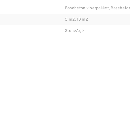
Basebeton vloerpakket, Basebeto
5 m2, 10 m2
StoneAge