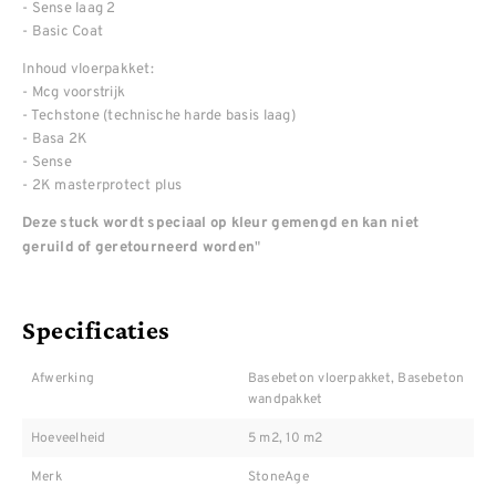
- Sense laag 2
- Basic Coat
Inhoud vloerpakket:
- Mcg voorstrijk
- Techstone (technische harde basis laag)
- Basa 2K
- Sense
- 2K masterprotect plus
Deze stuck wordt speciaal op kleur gemengd en kan niet
"
geruild of geretourneerd worden
Specificaties
Afwerking
Basebeton vloerpakket, Basebeton
wandpakket
Hoeveelheid
5 m2, 10 m2
Merk
StoneAge