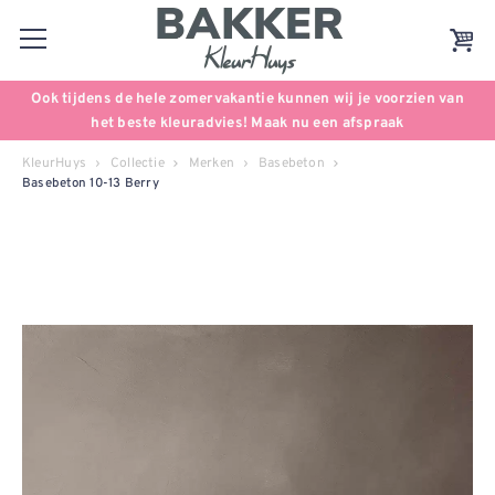
Ook tijdens de hele zomervakantie kunnen wij je voorzien van
het beste kleuradvies! Maak nu een afspraak
KleurHuys
Collectie
Merken
Basebeton
Basebeton 10-13 Berry