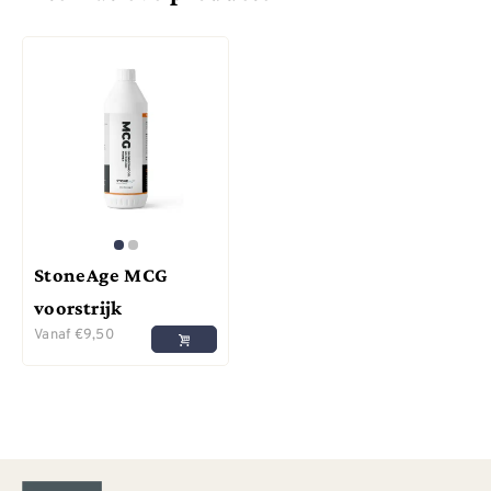
StoneAge MCG
voorstrijk
Vanaf
€
9,50