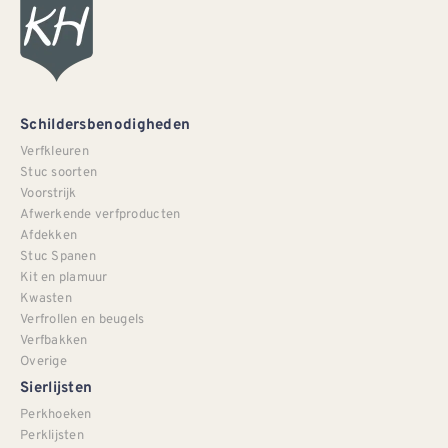
Schildersbenodigheden
Verfkleuren
Stuc soorten
Voorstrijk
Afwerkende verfproducten
Afdekken
Stuc Spanen
Kit en plamuur
Kwasten
Verfrollen en beugels
Verfbakken
Overige
Sierlijsten
Perkhoeken
Perklijsten