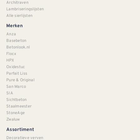
Architraven
Lambriseringslijsten
Alle sierlijsten
Merken
Anza
Basebeton
Betonlook.nl
Flocx
HPX
Oxidestuc
Parfait Liss
Pure & Original
San Marco
SIA
Sichtbeton
Staalmeester
StoneAge
Zwaluw
Assortiment
Decoratieve verven