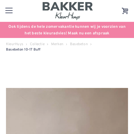
Ook tijdens de hele zomervakantie kunnen wij je voorzien van
het beste kleuradvies! Maak nu een afspraak
KleurHuys
Collectie
Merken
Basebeton
Basebeton 10-17 Buff