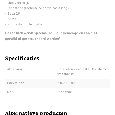
- Mcg voorstrijk
- Techstone (technische harde basis laag)
- Basa 2K
- Sense
- 2K masterprotect plus
Deze stuck wordt speciaal op kleur gemengd en kan niet
"
geruild of geretourneerd worden
Specificaties
Afwerking
Basebeton vloerpakket, Basebeton
wandpakket
Hoeveelheid
5 m2, 10 m2
Merk
StoneAge
Alternatieve producten