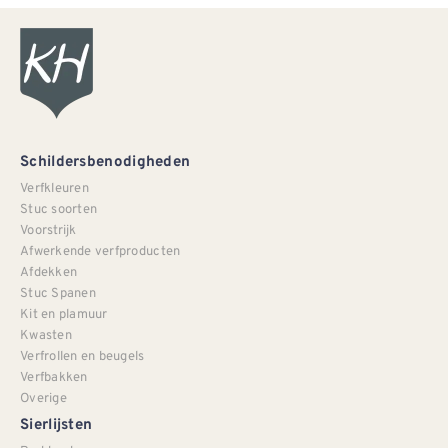
Schildersbenodigheden
Verfkleuren
Stuc soorten
Voorstrijk
Afwerkende verfproducten
Afdekken
Stuc Spanen
Kit en plamuur
Kwasten
Verfrollen en beugels
Verfbakken
Overige
Sierlijsten