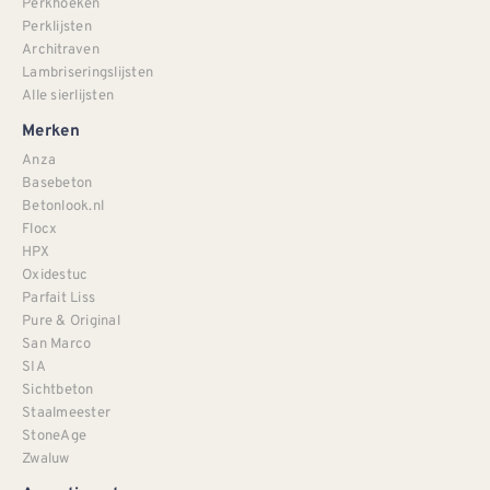
Perkhoeken
Perklijsten
Architraven
Lambriseringslijsten
Alle sierlijsten
Merken
Anza
Basebeton
Betonlook.nl
Flocx
HPX
Oxidestuc
Parfait Liss
Pure & Original
San Marco
SIA
Sichtbeton
Staalmeester
StoneAge
Zwaluw