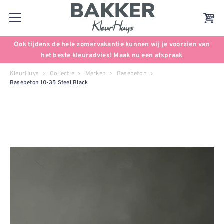
Ook tijdens de hele zomervakantie kunnen wij je voorzien van
het beste kleuradvies! Maak nu een afspraak
KleurHuys
Collectie
Merken
Basebeton
Basebeton 10-35 Steel Black