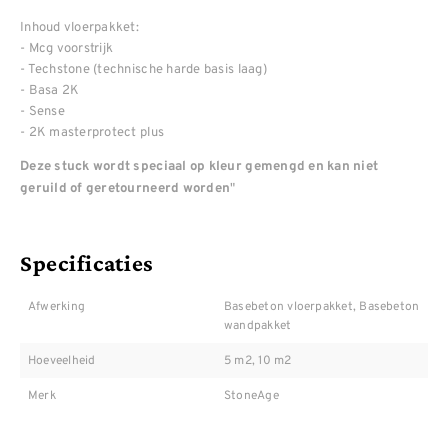
Inhoud vloerpakket:
- Mcg voorstrijk
- Techstone (technische harde basis laag)
- Basa 2K
- Sense
- 2K masterprotect plus
Deze stuck wordt speciaal op kleur gemengd en kan niet
"
geruild of geretourneerd worden
Specificaties
Afwerking
Basebeton vloerpakket, Basebeton
wandpakket
Hoeveelheid
5 m2, 10 m2
Merk
StoneAge