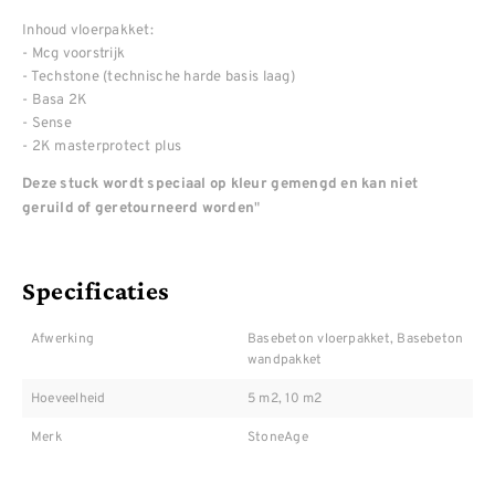
Inhoud vloerpakket:
- Mcg voorstrijk
- Techstone (technische harde basis laag)
- Basa 2K
- Sense
- 2K masterprotect plus
Deze stuck wordt speciaal op kleur gemengd en kan niet
"
geruild of geretourneerd worden
Specificaties
Afwerking
Basebeton vloerpakket, Basebeton
wandpakket
Hoeveelheid
5 m2, 10 m2
Merk
StoneAge