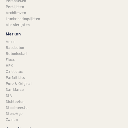
Perkhoeken
Perklijsten
Architraven
Lambriseringslijsten
Alle sierlijsten
Merken
Anza
Basebeton
Betonlook.nl
Flocx
HPX
Oxidestuc
Parfait Liss
Pure & Original
San Marco
SIA
Sichtbeton
Staalmeester
StoneAge
Zwaluw