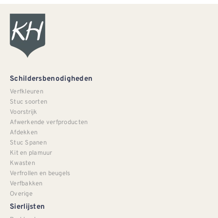
Schildersbenodigheden
Verfkleuren
Stuc soorten
Voorstrijk
Afwerkende verfproducten
Afdekken
Stuc Spanen
Kit en plamuur
Kwasten
Verfrollen en beugels
Verfbakken
Overige
Sierlijsten