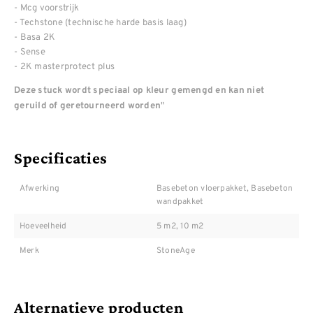
- Mcg voorstrijk
- Techstone (technische harde basis laag)
- Basa 2K
- Sense
- 2K masterprotect plus
Deze stuck wordt speciaal op kleur gemengd en kan niet
"
geruild of geretourneerd worden
Specificaties
Afwerking
Basebeton vloerpakket, Basebeton
wandpakket
Hoeveelheid
5 m2, 10 m2
Merk
StoneAge
Alternatieve producten