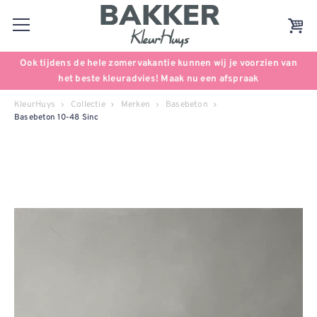
Ook tijdens de hele zomervakantie kunnen wij je voorzien van
het beste kleuradvies! Maak nu een afspraak
KleurHuys
Collectie
Merken
Basebeton
Basebeton 10-48 Sinc