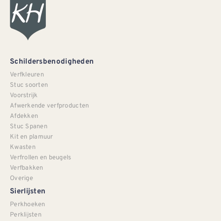
Schildersbenodigheden
Verfkleuren
Stuc soorten
Voorstrijk
Afwerkende verfproducten
Afdekken
Stuc Spanen
Kit en plamuur
Kwasten
Verfrollen en beugels
Verfbakken
Overige
Sierlijsten
Perkhoeken
Perklijsten