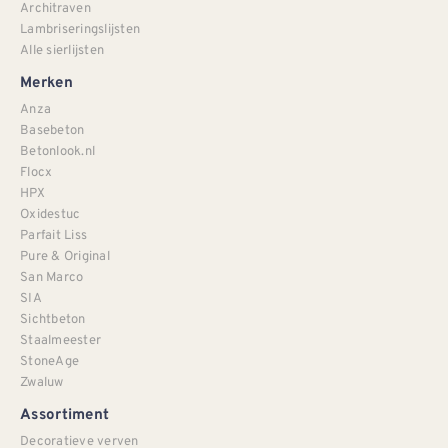
Architraven
Lambriseringslijsten
Alle sierlijsten
Merken
Anza
Basebeton
Betonlook.nl
Flocx
HPX
Oxidestuc
Parfait Liss
Pure & Original
San Marco
SIA
Sichtbeton
Staalmeester
StoneAge
Zwaluw
Assortiment
Decoratieve verven