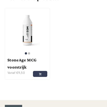
StoneAge MCG
voorstrijk
Vanaf
€
9,50