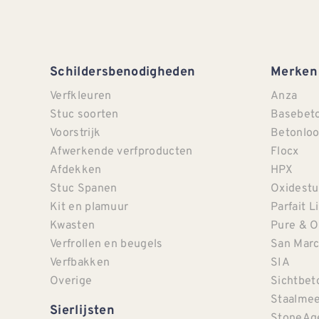
Schildersbenodigheden
Merken
Verfkleuren
Anza
Stuc soorten
Basebet
Voorstrijk
Betonloo
Afwerkende verfproducten
Flocx
Afdekken
HPX
Stuc Spanen
Oxidestu
Kit en plamuur
Parfait L
Kwasten
Pure & O
Verfrollen en beugels
San Mar
Verfbakken
SIA
Overige
Sichtbet
Staalmee
Sierlijsten
StoneAg