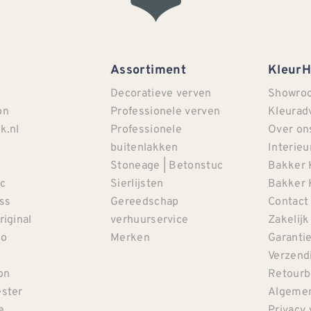
Assortiment
Kleur
Decoratieve verven
Showro
on
Professionele verven
Kleurad
k.nl
Professionele
Over on
buitenlakken
Interieu
Stoneage | Betonstuc
Bakker 
c
Sierlijsten
Bakker 
iss
Gereedschap
Contact
riginal
verhuurservice
Zakelijk
co
Merken
Garanti
Verzendi
on
Retourb
ster
Algemen
e
Privacy 