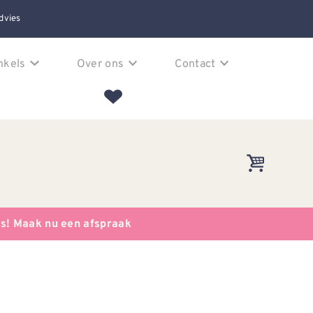
dvies
nkels
Over ons
Contact
es! Maak nu een afspraak