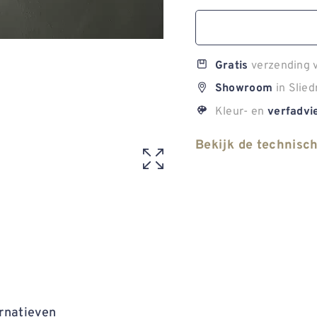
verzending v
Gratis
in Slied
Showroom
Kleur- en
verfadvi
Bekijk de technisc
rnatieven