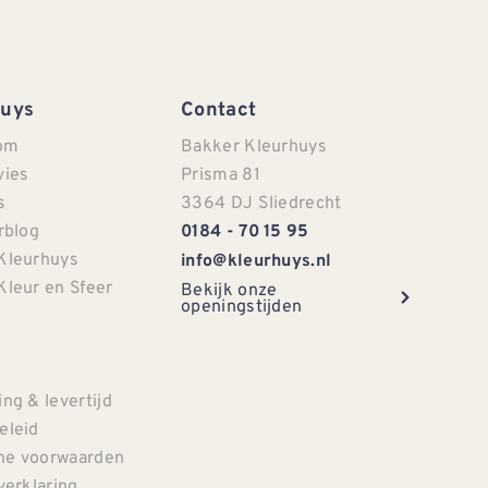
Huys
Contact
om
Bakker Kleurhuys
vies
Prisma 81
s
3364 DJ Sliedrecht
rblog
0184 - 70 15 95
Kleurhuys
info@kleurhuys.nl
Kleur en Sfeer
Bekijk onze
openingstijden
e
ng & levertijd
eleid
e voorwaarden
verklaring