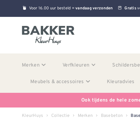
Voor 16.00 uur besteld =
v
vandaag verzonden
Gratis
Merken
Verfkleuren
Schildersb
Meubels & accessoires
Kleuradvies
Ook tijdens de hele zom
KleurHuys
Collectie
Merken
Basebeton
Base