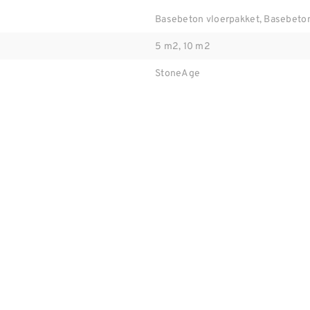
Basebeton vloerpakket, Basebeto
5 m2, 10 m2
StoneAge