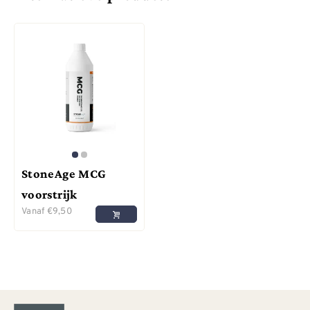
StoneAge MCG
voorstrijk
Vanaf
€
9,50