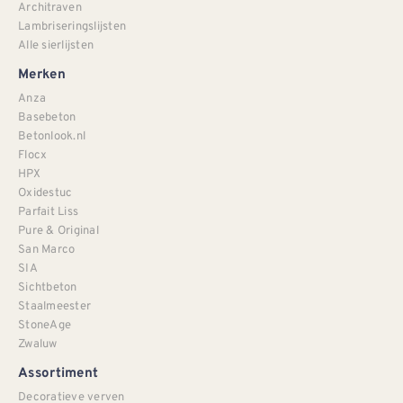
Architraven
Lambriseringslijsten
Alle sierlijsten
Merken
Anza
Basebeton
Betonlook.nl
Flocx
HPX
Oxidestuc
Parfait Liss
Pure & Original
San Marco
SIA
Sichtbeton
Staalmeester
StoneAge
Zwaluw
Assortiment
Decoratieve verven