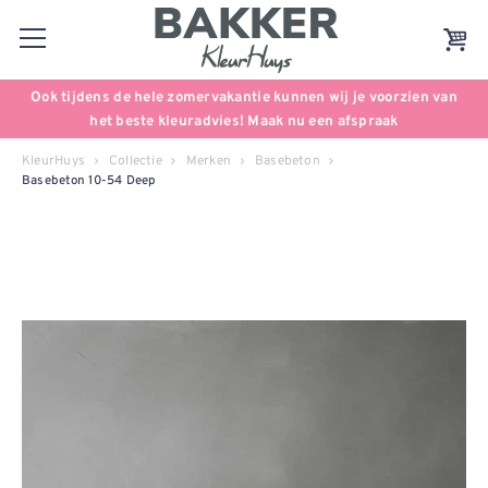
Ook tijdens de hele zomervakantie kunnen wij je voorzien van
het beste kleuradvies! Maak nu een afspraak
KleurHuys
Collectie
Merken
Basebeton
Basebeton 10-54 Deep