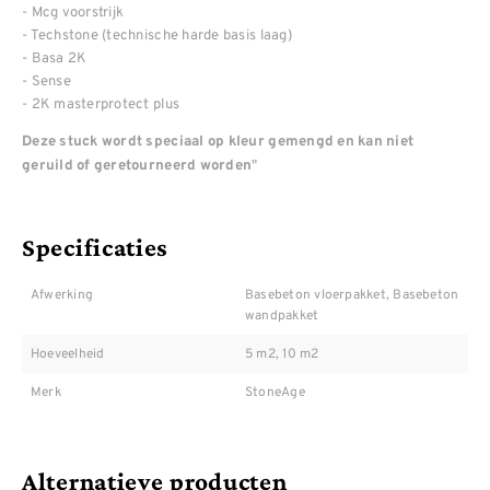
- Mcg voorstrijk
- Techstone (technische harde basis laag)
- Basa 2K
- Sense
- 2K masterprotect plus
Deze stuck wordt speciaal op kleur gemengd en kan niet
"
geruild of geretourneerd worden
Specificaties
Afwerking
Basebeton vloerpakket, Basebeton
wandpakket
Hoeveelheid
5 m2, 10 m2
Merk
StoneAge
Alternatieve producten