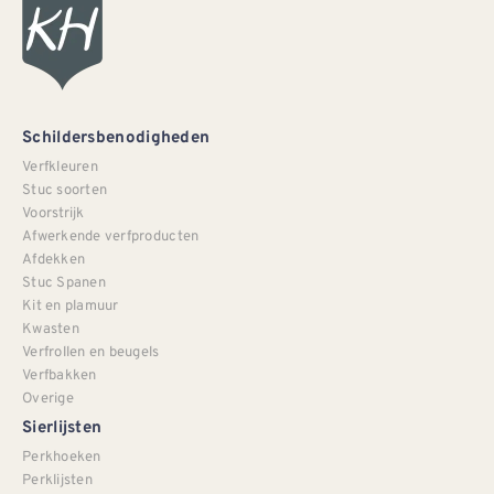
Schildersbenodigheden
Verfkleuren
Stuc soorten
Voorstrijk
Afwerkende verfproducten
Afdekken
Stuc Spanen
Kit en plamuur
Kwasten
Verfrollen en beugels
Verfbakken
Overige
Sierlijsten
Perkhoeken
Perklijsten