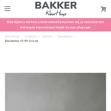
Ook tijdens de hele zomervakantie kunnen wij je voorzien van
het beste kleuradvies! Maak nu een afspraak
KleurHuys
Collectie
Merken
Basebeton
Basebeton 10-59 Grizzle