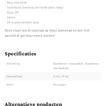
- Mcg voorstrijk
- Techstone (technische harde basis laag)
- Basa 2K
- Sense
- 2K masterprotect plus
Deze stuck wordt speciaal op kleur gemengd en kan niet
"
geruild of geretourneerd worden
Specificaties
Afwerking
Basebeton vloerpakket, Basebeton
wandpakket
Hoeveelheid
5 m2, 10 m2
Merk
StoneAge
Alternatieve producten