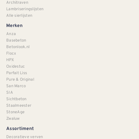
Architraven
Lambriseringslijsten
Alle sierlijsten
Merken
Anza
Basebeton
Betonlook.nl
Flocx
HPX
Oxidestuc
Parfait Liss
Pure & Original
San Marco
SIA
Sichtbeton
Staalmeester
StoneAge
Zwaluw
Assortiment
Decoratieve verven