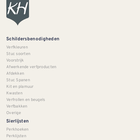
Schildersbenodigheden
Verfkleuren
Stuc soorten
Voorstrijk
Afwerkende verfproducten
Afdekken
Stuc Spanen
Kit en plamuur
Kwasten
Verfrollen en beugels
Verfbakken
Overige
Sierlijsten
Perkhoeken
Perklijsten