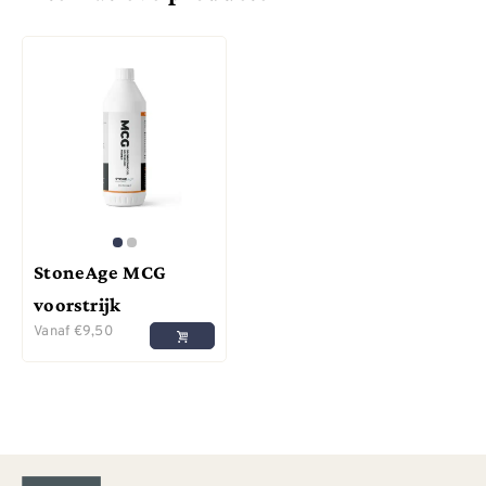
StoneAge MCG
voorstrijk
Vanaf
€
9,50