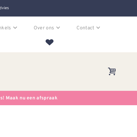
dvies
nkels
Over ons
Contact
es! Maak nu een afspraak