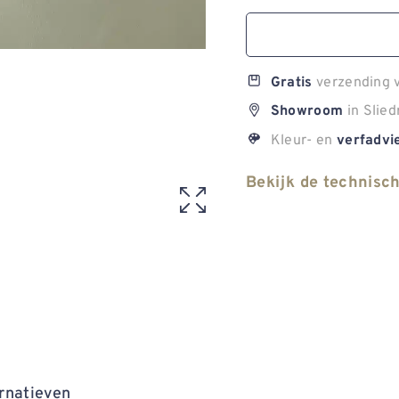
verzending v
Gratis
in Slied
Showroom
Kleur- en
verfadvi
Bekijk de technisc
rnatieven