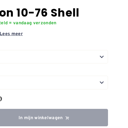
n 10-76 Shell
steld = vandaag verzonden
Lees meer
0
In mijn winkelwagen