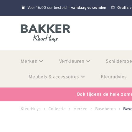
Voor 16.00 uur besteld =
v
vandaag verzonden
Gratis
Merken
Verfkleuren
Schildersb
Meubels & accessoires
Kleuradvies
Ook tijdens de hele zom
KleurHuys
Collectie
Merken
Basebeton
Base