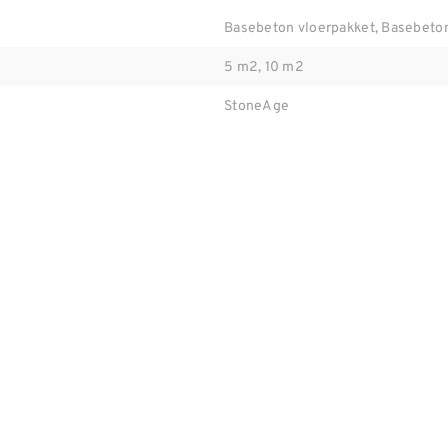
Basebeton vloerpakket, Basebeto
5 m2, 10 m2
StoneAge