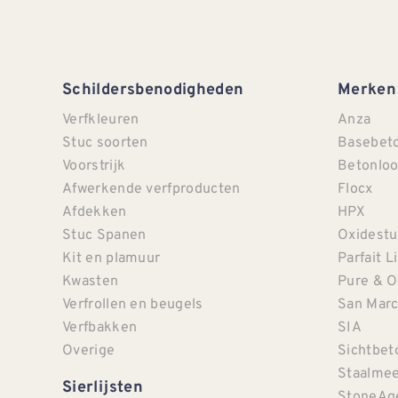
Schildersbenodigheden
Merken
Verfkleuren
Anza
Stuc soorten
Basebet
Voorstrijk
Betonloo
Afwerkende verfproducten
Flocx
Afdekken
HPX
Stuc Spanen
Oxidestu
Kit en plamuur
Parfait L
Kwasten
Pure & O
Verfrollen en beugels
San Mar
Verfbakken
SIA
Overige
Sichtbet
Staalmee
Sierlijsten
StoneAg