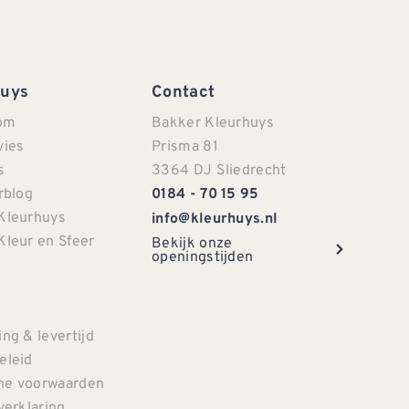
Huys
Contact
om
Bakker Kleurhuys
vies
Prisma 81
s
3364 DJ Sliedrecht
rblog
0184 - 70 15 95
Kleurhuys
info@kleurhuys.nl
Kleur en Sfeer
Bekijk onze
openingstijden
e
ng & levertijd
eleid
e voorwaarden
verklaring