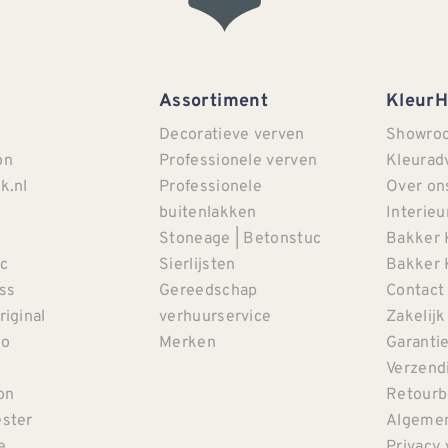
Assortiment
Kleur
Decoratieve verven
Showro
on
Professionele verven
Kleurad
k.nl
Professionele
Over on
buitenlakken
Interieu
Stoneage | Betonstuc
Bakker 
c
Sierlijsten
Bakker 
iss
Gereedschap
Contact
riginal
verhuurservice
Zakelijk
co
Merken
Garanti
Verzendi
on
Retourb
ster
Algemen
e
Privacy 