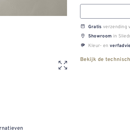
verzending v
Gratis
in Slied
Showroom
Kleur- en
verfadvi
Bekijk de technisc
rnatieven