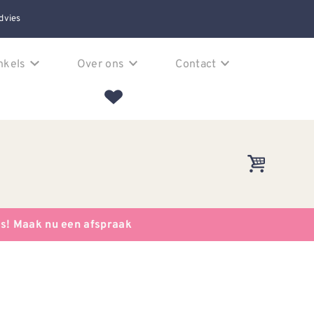
dvies
nkels
Over ons
Contact
es! Maak nu een afspraak