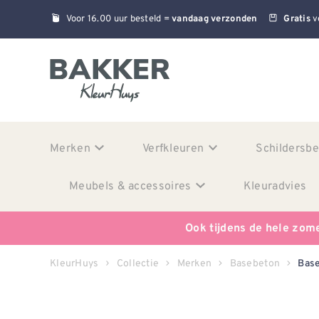
Voor 16.00 uur besteld =
v
vandaag verzonden
Gratis
Merken
Verfkleuren
Schildersb
Meubels & accessoires
Kleuradvies
Ook tijdens de hele zom
KleurHuys
Collectie
Merken
Basebeton
Base