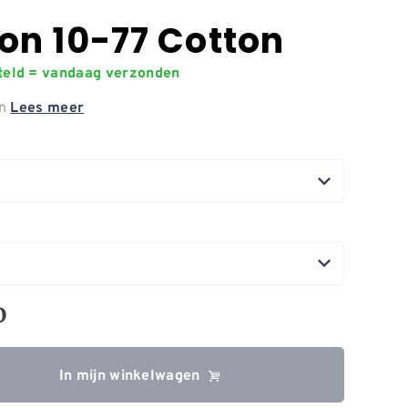
on 10-77 Cotton
steld = vandaag verzonden
on
Lees meer
0
In mijn winkelwagen