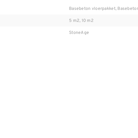
Basebeton vloerpakket, Basebeto
5 m2, 10 m2
StoneAge