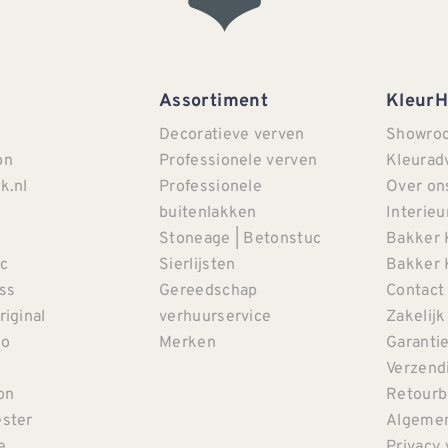
Assortiment
Kleur
Decoratieve verven
Showro
on
Professionele verven
Kleurad
k.nl
Professionele
Over on
buitenlakken
Interieu
Stoneage | Betonstuc
Bakker 
c
Sierlijsten
Bakker 
iss
Gereedschap
Contact
riginal
verhuurservice
Zakelijk
co
Merken
Garanti
Verzendi
on
Retourb
ster
Algemen
e
Privacy 