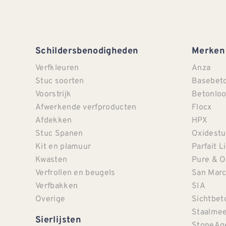
Schildersbenodigheden
Merken
Verfkleuren
Anza
Stuc soorten
Basebet
Voorstrijk
Betonloo
Afwerkende verfproducten
Flocx
Afdekken
HPX
Stuc Spanen
Oxidestu
Kit en plamuur
Parfait L
Kwasten
Pure & O
Verfrollen en beugels
San Mar
Verfbakken
SIA
Overige
Sichtbet
Staalmee
Sierlijsten
StoneAg