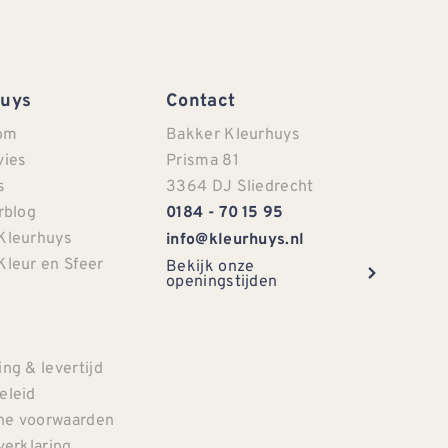
Huys
Contact
om
Bakker Kleurhuys
vies
Prisma 81
s
3364 DJ Sliedrecht
rblog
0184 - 70 15 95
Kleurhuys
info@kleurhuys.nl
Kleur en Sfeer
Bekijk onze
openingstijden
e
ng & levertijd
eleid
e voorwaarden
verklaring