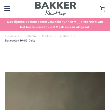
Ook tijdens de hele zomervakantie kunnen wij je voorzien van
het beste kleuradvies! Maak nu een afspraak
KleurHuys
Collectie
Merken
Basebeton
Basebeton 10-82 Delta