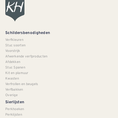
Schildersbenodigheden
Verfkleuren
Stuc soorten
Voorstrijk
Afwerkende verfproducten
Afdekken
Stuc Spanen
Kit en plamuur
Kwasten
Verfrollen en beugels
Verfbakken
Overige
Sierlijsten
Perkhoeken
Perklijsten