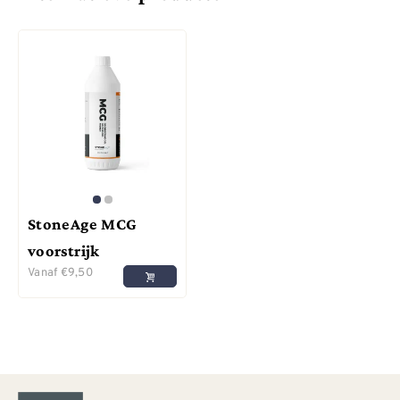
StoneAge MCG
voorstrijk
Vanaf
€
9,50