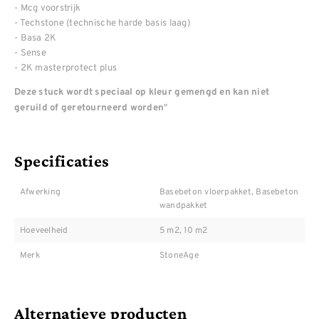
- Mcg voorstrijk
- Techstone (technische harde basis laag)
- Basa 2K
- Sense
- 2K masterprotect plus
Deze stuck wordt speciaal op kleur gemengd en kan niet
"
geruild of geretourneerd worden
Specificaties
Afwerking
Basebeton vloerpakket, Basebeton
wandpakket
Hoeveelheid
5 m2, 10 m2
Merk
StoneAge
Alternatieve producten