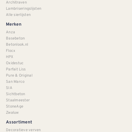
Architraven
Lambriseringslijsten
Alle sierlijsten
Merken
Anza
Basebeton
Betonlook.nl
Flocx
HPX
Oxidestuc
Parfait Liss
Pure & Original
San Marco
SIA
Sichtbeton
Staalmeester
StoneAge
Zwaluw
Assortiment
Decoratieve verven