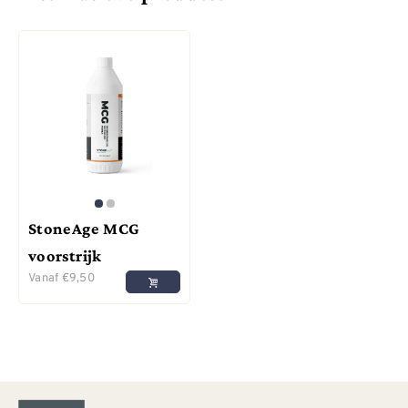
StoneAge MCG
voorstrijk
Vanaf
€
9,50