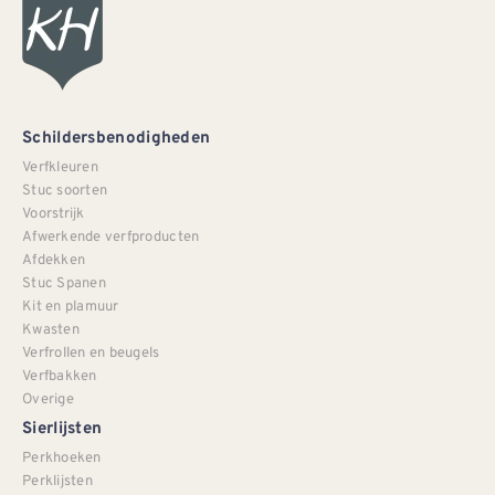
Schildersbenodigheden
Verfkleuren
Stuc soorten
Voorstrijk
Afwerkende verfproducten
Afdekken
Stuc Spanen
Kit en plamuur
Kwasten
Verfrollen en beugels
Verfbakken
Overige
Sierlijsten
Perkhoeken
Perklijsten