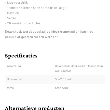
- Mcg voorstrijk
- Techstone (technische harde basis laag)
- Basa 2K
- Sense
- 2K masterprotect plus
Deze stuck wordt speciaal op kleur gemengd en kan niet
"
geruild of geretourneerd worden
Specificaties
Afwerking
Basebeton vloerpakket, Basebeton
wandpakket
Hoeveelheid
5 m2, 10 m2
Merk
StoneAge
Alternatieve producten