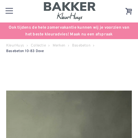
Ook tijdens de hele zomervakantie kunnen wij je voorzien van
het beste kleuradvies! Maak nu een afspraak
KleurHuys
Collectie
Merken
Basebeton
Basebeton 10-83 Dove