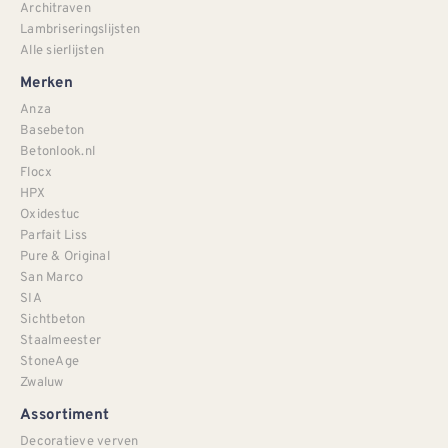
Architraven
Lambriseringslijsten
Alle sierlijsten
Merken
Anza
Basebeton
Betonlook.nl
Flocx
HPX
Oxidestuc
Parfait Liss
Pure & Original
San Marco
SIA
Sichtbeton
Staalmeester
StoneAge
Zwaluw
Assortiment
Decoratieve verven