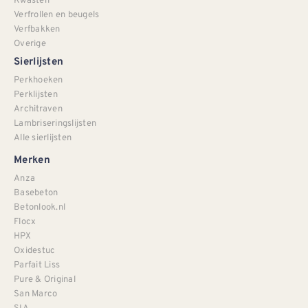
Verfrollen en beugels
Verfbakken
Overige
Sierlijsten
Perkhoeken
Perklijsten
Architraven
Lambriseringslijsten
Alle sierlijsten
Merken
Anza
Basebeton
Betonlook.nl
Flocx
HPX
Oxidestuc
Parfait Liss
Pure & Original
San Marco
SIA