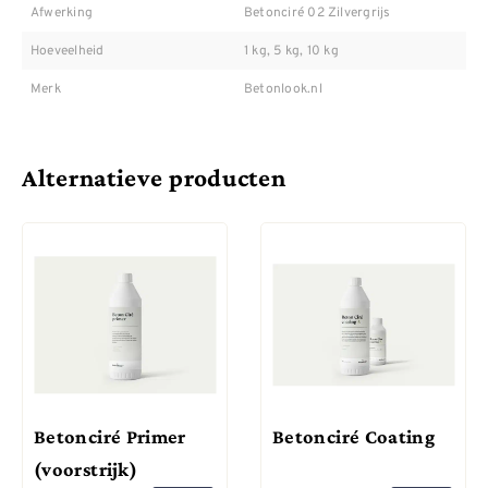
Afwerking
Betonciré 02 Zilvergrijs
Hoeveelheid
1 kg, 5 kg, 10 kg
Merk
Betonlook.nl
Alternatieve producten
Betonciré Primer
Betonciré Coating
(voorstrijk)