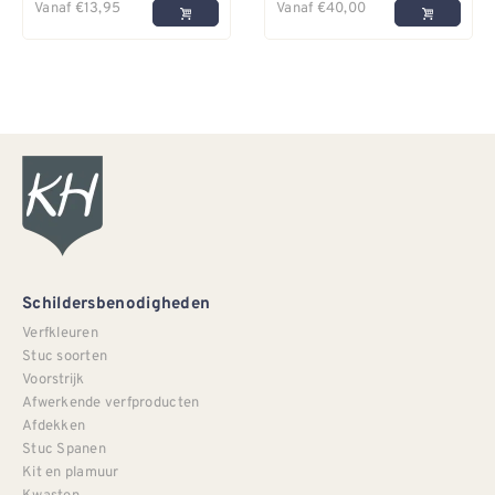
Vanaf
€
13,95
Vanaf
€
40,00
Schildersbenodigheden
Verfkleuren
Stuc soorten
Voorstrijk
Afwerkende verfproducten
Afdekken
Stuc Spanen
Kit en plamuur
Kwasten