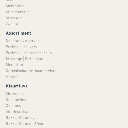
Sichtbeton
Staalmeester
StoneAge
Zwaluw
Assortiment
Decoratieve verven
Professionele verven
Professionele buitenlakken
Stoneage | Betonstuc
Sierlijsten
Gereedschap verhuurservice
Merken
KleurHuys
Showroom
Kleuradvies
Over ons
Interieurblog
Bakker Kleurhuys
Bakker Kleur en Sfeer